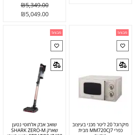
₪
5,349.00
₪
5,049.00
מבצע!
מבצע!
מיקרוגל 20 ליטר מכני בעיצוב
שואב אבק אלחוטי נטען
כפרי MM720CJ7 מבית
שארק SHARK ZERO-M