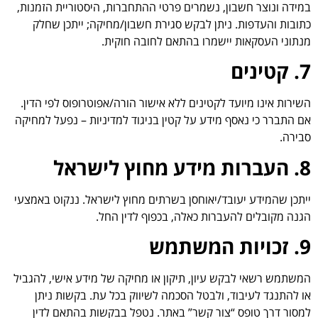
במידה ונוצר חשבון, נשמרים פרטי ההתחברות, היסטוריית הזמנות,
כתובות והעדפות. ניתן לבקש סגירת חשבון/מחיקה; ייתכן שחלק
מנתוני העסקאות יישמרו בהתאם לחובה חוקית.
7. קטינים
השירות אינו מיועד לקטינים ללא אישור הורה/אפוטרופוס לפי הדין.
אם התברר כי נאסף מידע על קטין בניגוד למדיניות – נפעל למחיקה
סבירה.
8. העברות מידע מחוץ לישראל
ייתכן שהמידע יעובד/יאוחסן בשרתים מחוץ לישראל. ננקוט באמצעי
הגנה מקובלים להעברות כאלה, בכפוף לדין החל.
9. זכויות המשתמש
המשתמש רשאי לבקש עיון, תיקון או מחיקה של מידע אישי, להגביל
או להתנגד לעיבוד, ולבטל הסכמה לשיווק בכל עת. בקשות ניתן
למסור דרך טופס “צור קשר” באתר. נטפל בבקשות בהתאם לדין