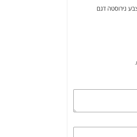
 “תנור אפייה בנוי 9 תכניות צבע נירוסטה דגם