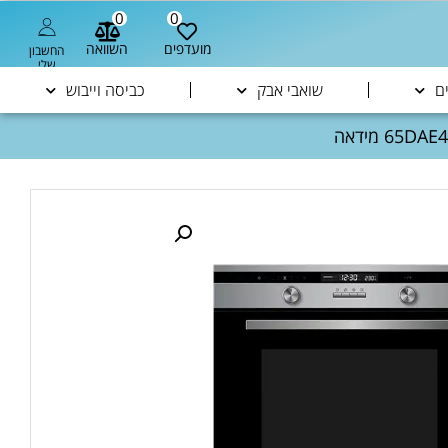
0
0
מועדפים
השוואה
החשבון
שלי
ם
שואבי אבק
כביסה וייבוש