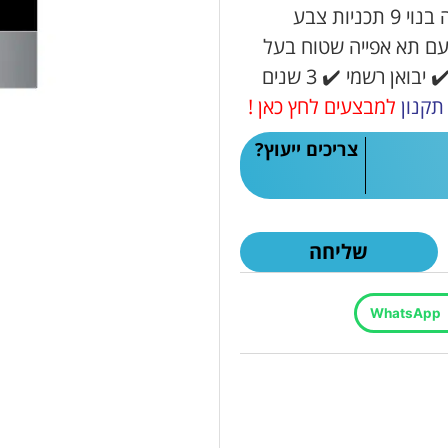
עליון ותחתון עם ללא מאוורר, טורבו). תנור אפייה בנוי 9 תכניות צבע
 חברת מידאה עם תא אפייה שטוח בעל
ציפוי אמייל איכותי, קל לניקוי ועוד. קניה בטוחה ✔️ יבואן רשמי ✔️ 3 שנים
תקנון
למבצעים לחץ כאן !
צריכים ייעוץ?
שליחה
WhatsApp