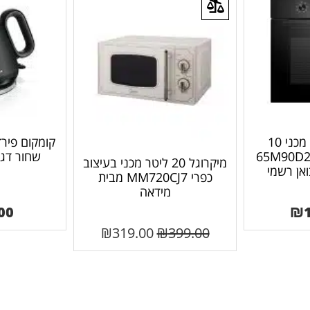
תנור אפייה בנוי מכני 10
קומקום פיר
שחור 65M90D2-BK
שחור דגם 7S26C
מיקרוגל 20 ליטר מכני בעיצוב
כפרי MM720CJ7 מבית
מידאה
00
₪
₪
319.00
₪
399.00