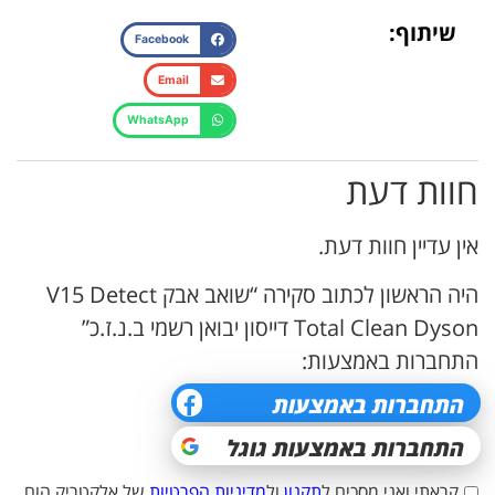
שיתוף:
Facebook
Email
WhatsApp
חוות דעת
אין עדיין חוות דעת.
היה הראשון לכתוב סקירה “שואב אבק V15 Detect
Total Clean Dyson דייסון יבואן רשמי ב.נ.ז.כ”
התחברות באמצעות:
קראתי ואני מסכים ל
תקנון
ול
מדיניות הפרטיות
של אלקטריק הום.