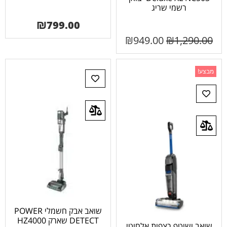
רשמי שריג
₪
799.00
₪
949.00
₪
1,290.00
מבצע!
שואב אבק חשמלי POWER
DETECT שארק HZ4000
שואב ושוטף רצפות אלחוטי