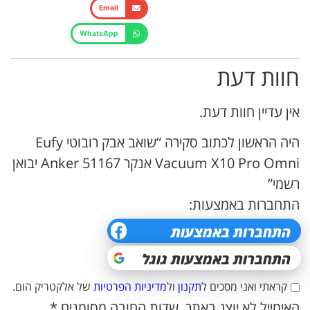
Email
WhatsApp
חוות דעת
אין עדיין חוות דעת.
היה הראשון לכתוב סקירה “שואב אבק רובוטי Eufy
Vacuum X10 Pro Omni אנקר Anker 51167 יבואן
רשמי”
התחברות באמצעות:
קראתי ואני מסכים ל
תקנון
ול
מדיניות הפרטיות
של אלקטריק הום.
האימייל לא יוצג באתר.
שדות החובה מסומנים
*