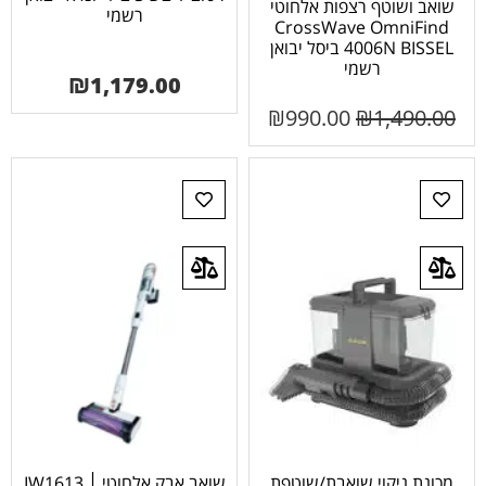
שואב ושוטף רצפות אלחוטי
רשמי
CrossWave OmniFind
4006N BISSEL ביסל יבואן
רשמי
₪
1,179.00
₪
990.00
₪
1,490.00
מכונת ניקוי שואבת/שוטפת
שואב אבק אלחוטי ׀ IW1613