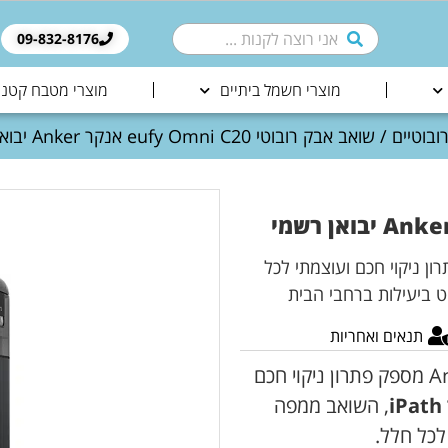
09-832-8176​
מוצרי חשמל ביתיים
מוצרי מטבח קטני
ובוטיים
/ שואב אבק רובוטי eufy Omni C20 אנקר Anker יבואן רשמי
eufy Omni מבית Anker מספק פתרון ניקוי חכם ועוצמתי לכל
תנאים ואחריות
שואב אבק רובוטי eufy Omni C20 מבית Anker מספק פתרון ניקוי חכם
, השואב ממפה
לכל חלל.