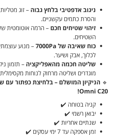
ניגוב אדפטיבי בלחץ גבוה
– זוג מטליות
והסרת כתמים עקשניים.
זיהוי שטיחים חכם
– הרמה אוטומטית של
השטיחים.
כוח שאיבה של 7000Pa
– מנוע עוצמתי 
לכלוך, אבק ושיער.
שליטה חכמה מהאפליקציה
– תזמון ניק
מוגדרים ושליטה מרחוק לנוחות מקסימלית.
🔹
Omni C20!
קניה בטוחה ✔️
יבואן רשמי ✔️
שנתיים אחריות ✔️
זמן אספקה עד 7 ימי עסקים ✔️