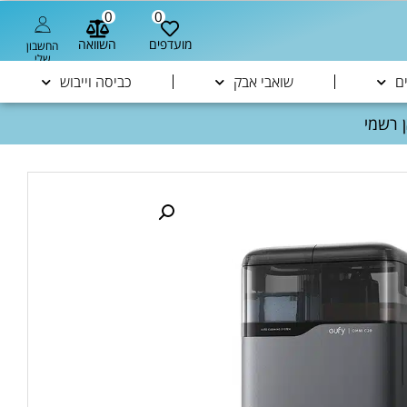
0
0
מועדפים
השוואה
החשבון
שלי
ם
שואבי אבק
כביסה וייבוש