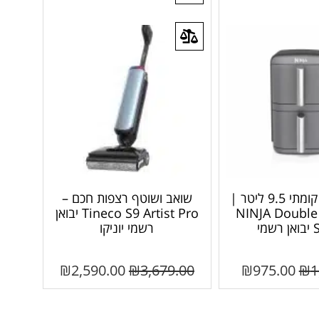
סיר טיגון דו קומתי 9.5 ליטר |
שואב ושוטף רצפות חכם –
NINJA Double 
Tineco S9 Artist Pro יבואן
מי
רשמי יוניקו
₪
2,590.00
₪
3,679.00
₪
975.00
₪
1