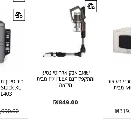
שואב אבק אלחוטי נטען
ומתקפל דגם P7 FLEX מבית
 ליטר מכני בעיצוב
מידאה
כפרי MM720CJ7 מבית
Stack XL
SL403 יבואן רש
₪
849.00
,090.00
₪
319