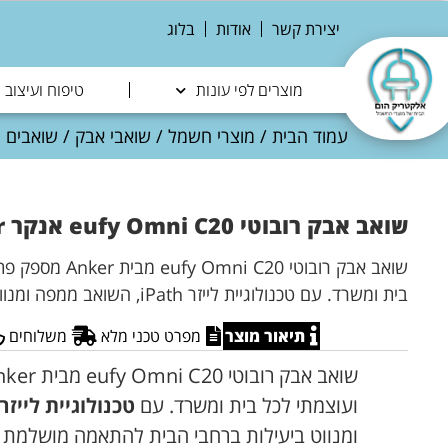
יצירת קשר
אודות
בלוג
מוצרים לפי עונות
טיפוח ועיצוב
עמוד הבית
/
מוצרי חשמל
/
שואבי אבק
/
שואבים ר
שואב אבק רובוטי eufy Omni C20 אנקר Anker יבואן רשמי
שואב אבק רובוטי  C20
בית ומשרד. עם טכנולוגיית לייזר iPath, השואב ממפה ומנווט ביעילות ברחבי הבית
תיאור מוצר
מפרט טכני מלא
משלוחים
ועוצמתי לכל בית ומשרד. עם
טכנולוגיית לייזר iPath
ומנווט ביעילות ברחבי הבית להתאמה מושלמת 