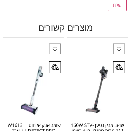
מוצרים קשורים
שואב אבק נטען 160W STV-
שואב אבק אלחוטי ׀ IW1613
111 מבית סטנלי יבואן רשמי
| DETECT PRO שארק