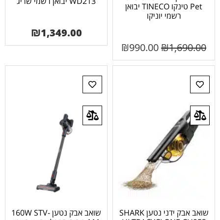
WD213 יבואן רשמי שריג
Pet טינקו TINECO יבואן
רשמי יוניקו
₪
1,349.00
₪
990.00
₪
1,690.00
שואב אבק ידני נטען SHARK
שואב אבק נטען 160W STV-