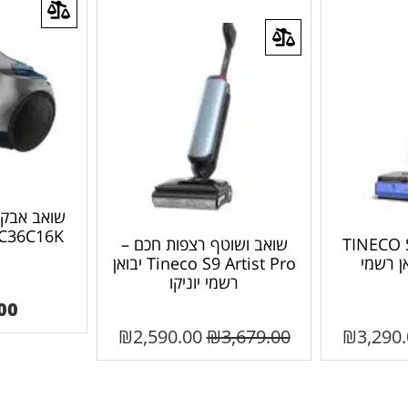
שואב אבק צ
VCC36C16K מבית 
שוטף – TINECO S9
שואב ושוטף רצפות חכם –
Tineco S9 Artist Pro יבואן
רשמי יוניקו
00
₪
2,590.00
₪
3,679.00
₪
3,290