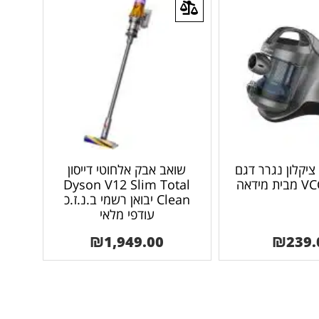
יקלון נגרר דגם
שואב אבק אלחוטי דייסון
מידאה
Dyson V12 Slim Total
Clean יבואן רשמי ב.נ.ז.כ
עודפי מלאי
₪
1,949.00
₪
239.