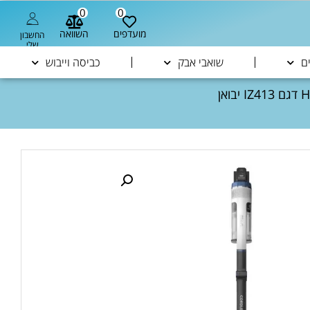
0
0
מועדפים
השוואה
החשבון
שלי
ם
שואבי אבק
כביסה וייבוש
/ שואב אבק אלחוטי נטען שארק HYPER PLUS SHARK דגם IZ413 יבואן