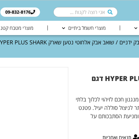
09-832-8176​
מוצרי חשמל ביתיים
מוצרי מטבח קטני
ק ידניים
שואב אבק אלחוטי נטען שארק HYPER PLUS SHARK דגם
כנולוגיית CLEAN SENSE IQ הכוללת מנגנון חכם לזיהוי לכלוך בלתי
 לניצול סוללה יעיל. פטנט
וך ואבק ומניעת הסתבכותם על
תנאים ואחריות