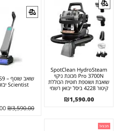
SpotClean HydroSteam
Pro 3700N מכונת ניקוי
שואב 
שואבת ושוטפת חוטית הכוללת
Scientist יבואן רשמי
קיטור 4228 ביסל יבואן רשמי
₪
1,590.00
.00
₪
3,590.00
מבצע!