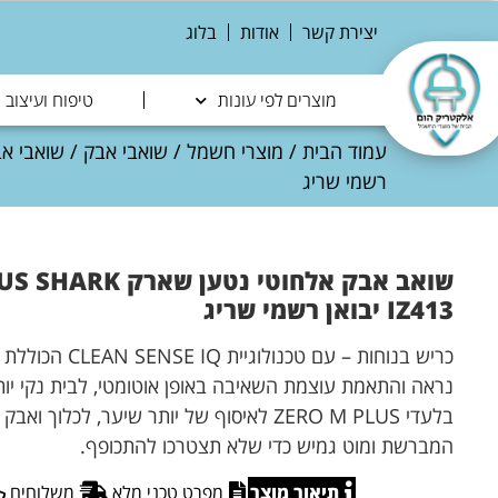
יצירת קשר
אודות
בלוג
מוצרים לפי עונות
טיפוח ועיצוב
עמוד הבית
/
מוצרי חשמל
/
שואבי אבק
/
שואבי אב
רשמי שריג
IZ413 יבואן רשמי שריג
כריש בנוחות – עם ט
נראה והתאמת עוצמת השאיבה באופן אוטומטי, לבית נקי יותר
בלעדי ZERO M PLUS לאיסוף של יותר שיער, לכל
המברשת ומוט גמיש כדי שלא תצטרכו להתכופף.
תיאור מוצר
מפרט טכני מלא
משלוחים