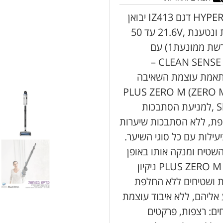
שואב אבק אלחוטי נטען שארק HYPER PLUS SHARK דגם IZ413 יבואן
רשמי שריג: סוללת ליתיום חזקה במיוחד, נשלפת ונטענת ,21.6V עד 50
דקות שאיבה (בעוצמה נמוכה בשאיבה ללא מברשת ממונעת1) עם
אפשרות טעינה גם מחוץ לשואב. טכנולוגיית CLEAN SENSE IQ –
והתאמת עוצמת השאיבה
די PLUS ZERO M (ZERO MAINTENANCE)
אפס תחזוקה – פטנט בלעדי מבית Shark-Ninja ,למניעת הסתבכות
פת, ללא הסתבכות שיערות
ילות עם כל סוגי השיער.
שטיח ומנקה אותו באופן
ייסודי. מברשת MONOROLL עם פטנט בלעדי PLUS ZERO M ניקיון
ת ושטיחים ללא החלפת
אליהם, ללא איבוד עוצמת
ם: רצפות, פרקטים