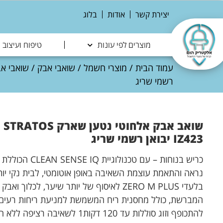
יצירת קשר
אודות
בלוג
מוצרים לפי עונות
טיפוח ועיצוב
עמוד הבית
/
מוצרי חשמל
/
שואבי אבק
/
שואבי אב
רשמי שריג
שואב אבק אלחוטי נטע
IZ423 יבואן רשמי שריג
כריש בנוחות – עם ט
נראה והתאמת עוצמת השאיבה באופן אוטומטי, לבית נקי יותר
בלעדי ZERO M PLUS לאיסוף של יותר שיער, לכל
המברשת, כולל מחסנית ריח המשמשת למניעת ריחות רעים,
להתכופף וזוג סוללות עד 120 דקות1 לשאיבה רציפה ללא הפסקה.