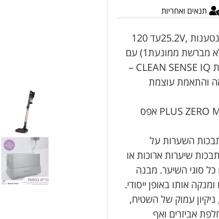
תנאים ואחריות
2 סוללות ליתיום חזקות במיוחד, נשלפות ונטענות ,25.2Vעד 120
דקות שאיבה. (בעוצמה נמוכה בשאיבה ללא מברשת ממונעת1) עם
אפשרות טעינה גם מחוץ לשואב. טכנולוגיית CLEAN SENSE IQ –
ראה והתאמת עוצמת
פטנט בלעדי PLUS ZERO M (ZERO MAINTENANCE) אפס
Shar ,למניעת הסתבכות השערות על
כות שיערות ארוכות או
ל סוגי השיער. מבנה
נקה אותו באופן ייסודי.
לפת אביזרים ואף