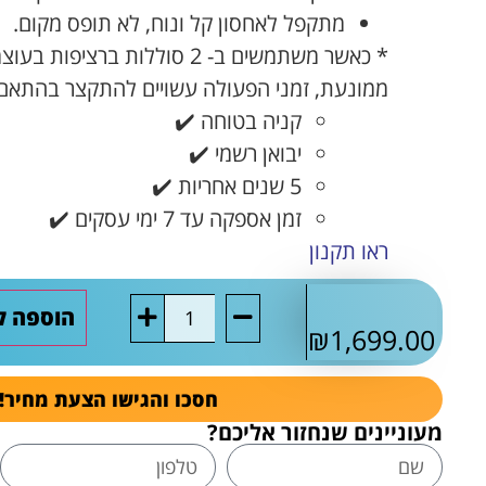
מתקפל לאחסון קל ונוח, לא תופס מקום.
* כאשר משתמשים ב- 2 סוללות בר
ממונעת, זמני הפעולה עשויים להתקצר בהתאם
קניה בטוחה ✔️
יבואן רשמי ✔️
5 שנים אחריות ✔️
זמן אספקה עד 7 ימי עסקים ✔️
ראו תקנון
הוספה ל
₪
1,699.00
חסכו והגישו הצעת מחיר!
מעוניינים שנחזור אליכם?