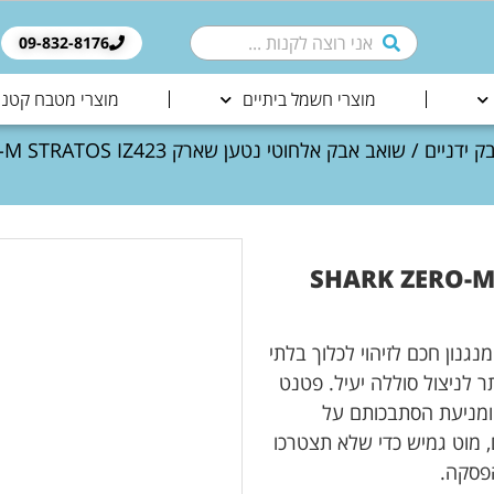
09-832-8176​
מוצרי חשמל ביתיים
מוצרי מטבח קטני
ק ידניים
ן שארק SHARK ZERO-M STRATOS
כנולוגיית CLEAN SENSE IQ הכוללת מנגנון חכם לזיהוי לכלוך בלתי
 לניצול סוללה יעיל. פטנט
וך ואבק ומניעת הסתבכותם על
 מוט גמיש כדי שלא תצטרכו