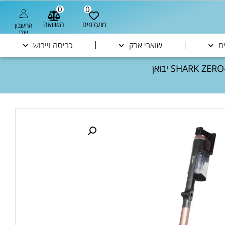
0
0
מועדפים
השוואה
החשבון
שלי
ם
שואבי אבק
כביסה וייבוש
/ שואב אבק אלחוטי נטען שארק SHARK ZERO-M STRATOS IZ423 יבואן