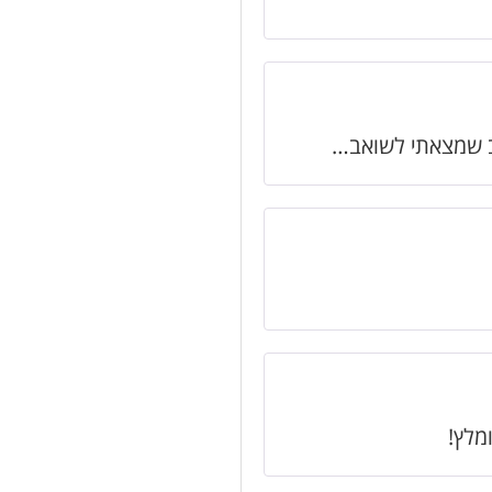
וב שמצאתי לשואב…
מלץ!