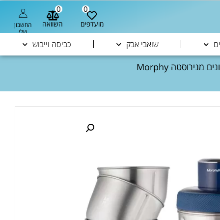
0
0
מועדפים
השוואה
החשבון
שלי
ם
שואבי אבק
כביסה וייבוש
/ קוצץ מזון מהיר עם 3 קערות בגדלים שונים מנירוסטה Morphy