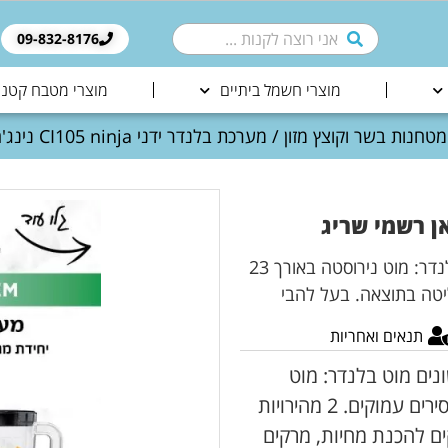
09-832-8176​
מוצרי חשמל ביתיים
מוצרי מטבח קטני
מטחנות בשר וקוצץ מזון
/ מערכת בלנדר ידני CI105 ninja נינג'ה יבואן רשמי שריג
יחידת מנוע עוצמתית שהופכת לשני מכשירים שונים מוט בלנדר: מוט נירוסטה באורך 23
תנאים ואחריות
נים מוט בלנדר: מוט
נירוסטה באורך 23 ס”מ המאפשר שימוש ישיר בסירים עמוקים. 2 מהירויות
ים להכנת מחיות, מרקים