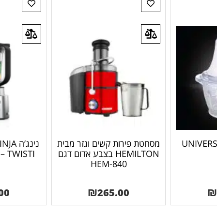
ות UNIVERSE H7
מסחטת פירות קשים וגזר מבית
HEMILTON בצבע אדום דגם
– TWISTI יבואן רשמי שריג
840-HEM
00
₪
265.00
₪