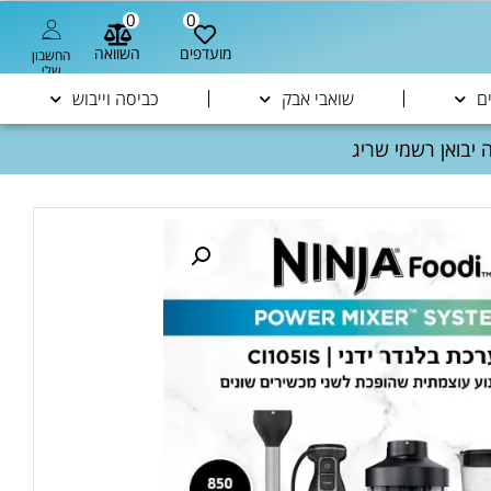
0
0
מועדפים
השוואה
החשבון
שלי
ם
שואבי אבק
כביסה וייבוש