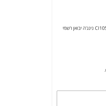
היה הראשון לכתוב סקירה “מערכת בלנדר ידני CI105 ninja נינג'ה יבואן רשמי