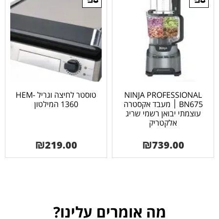
NINJA PROFESSIONAL
טוסטר לחיצה וגריל HEM-
BN675 ׀ מעבד אקסטרה
1360 המילטון
עוצמתי יבואן רשמי שריג
אלקטריק
₪
219.00
₪
739.00
מה אומרים עלינו?