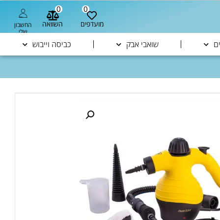
0
0
מועדפים
השוואה
החשבון
שלי
ם
שואבי אבק
כביסה וייבוש