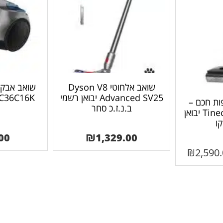
שואב אלחוטי Dyson V8
שואב אבק צ
Advanced SV25 יבואן רשמי
VCC36C16K מבית 
ות חכם –
ב.נ.ז.כ סחר
Tineco S9 Artist Pro יבואן
קו
00
₪
1,329.00
₪
2,590