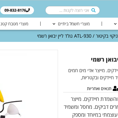
09-832-8176​
מוצרי חשמל ביתיים
מוצרי מטבח קטני
 ATL-930 גולד ליין יבואן רשמי
דקים. מייצר אדי מים חמים
חיידקים ובקטריות,
תנאים ואחריות
והשמדת חיידקים. מייצר
רים דביקים. מחסל ומשמיד
עוצמתי במיוחד ומספק