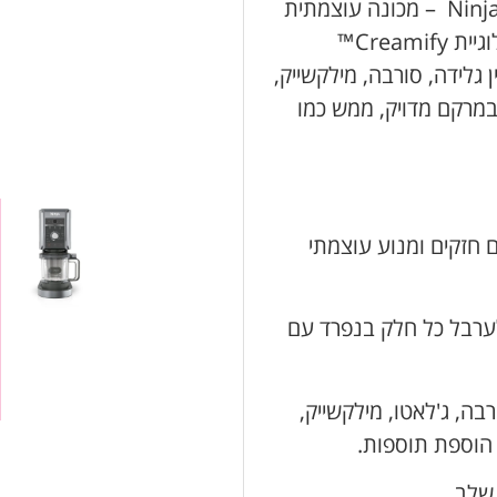
הכירו את מכונת הגלידה Ninja Creami Deluxe XL – מכונה עוצמתית
שתהפוך כל מרכיב לקינוח מושלם. בעזרת טכנולוגיית Creamify™
לידה, סורבה, מילקשייק,
ובמרקם מדויק, ממש כמו
 חזקים ומנוע עוצמתי
רבל כל חלק בנפרד עם
רבה, ג'לאטו, מילקשייק,
, הוספת תוספות.
שלב.