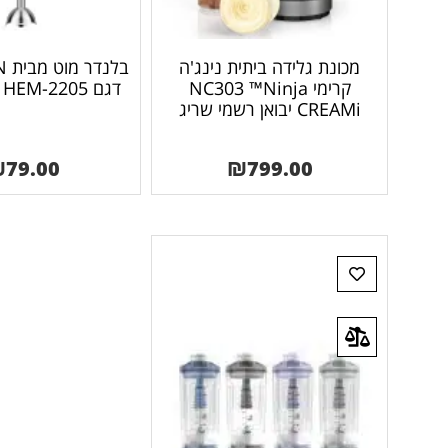
מכונת גלידה ביתית נינג'ה
בל
קרימי NC303 ™Ninja
דגם 2205-HEM יבואן רשמי
CREAMi יבואן רשמי שריג
₪
79.00
₪
799.00