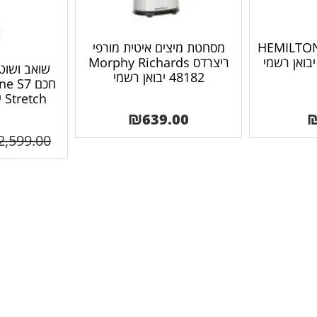
נדר מוט מבית HEMILTON
מסחטת מיצים איטית מורפי
ריצרדס Morphy Richards
שואב ושוט
48182 יבואן רשמי
חכם  S7
Stretch יבואן רשמי יוניקו
₪
639.00
2,599.00