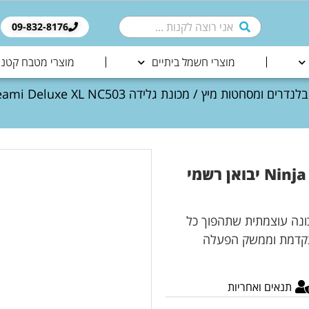
09-832-8176​
מוצרי חשמל ביתיים
מוצרי מטבח קטני
בלנדרים ומסחטות מיץ
מכונת גלידה Ninja Creami Deluxe XL NC503 יבואן רשמי
ת הגלידה Ninja Creami Deluxe XL – מכונה עוצמתית שתהפוך כל
ם. בעזרת טכנולוגיית Creamify™ המתקדמת וממשק הפעלה
תנאים ואחריות