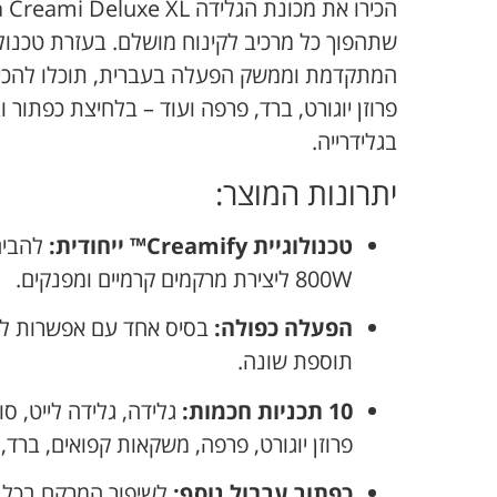
המתקדמת וממשק הפעלה בעברית, תוכלו להכין ג
פרוזן יוגורט, ברד, פרפה ועוד – בלחיצת כפתור 
בגלידרייה.
יתרונות המוצר:
טכנולוגיית Creamify™ ייחודית:
להבים
800W ליצירת מרקמים קרמיים ומפנקים.
הפעלה כפולה:
בסיס אחד עם אפשרות לע
תוספת שונה.
10 תכניות חכמות:
גלידה, גלידה לייט, סו
פרוזן יוגורט, פרפה, משקאות קפואים, ברד
כפתור ערבול נוסף:
לשיפור המרקם בכל 