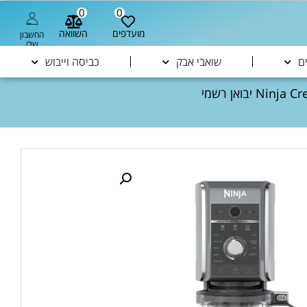
0
0
מועדפים
השוואה
החשבון
שלי
ם
שואבי אבק
כביסה וייבוש
/ מכונת גלידה Ninja Creami Deluxe XL NC503 יבואן רשמי