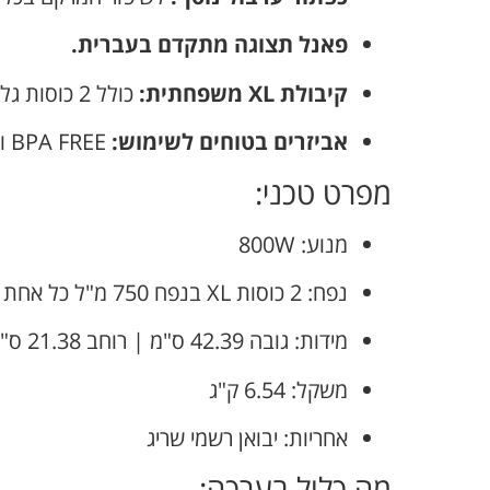
פאנל תצוגה מתקדם בעברית.
קיבולת XL משפחתית:
כולל 2 כוסות גלידה 750 מ"ל כל אחת.
אביזרים בטוחים לשימוש:
BPA FREE ומתאימים למדיח כלים.
מפרט טכני:
מנוע: 800W
נפח: 2 כוסות XL בנפח 750 מ"ל כל אחת
מידות: גובה 42.39 ס"מ | רוחב 21.38 ס"מ | עומק 15 ס"מ
משקל: 6.54 ק"ג
אחריות: יבואן רשמי שריג
מה כלול בערכה: