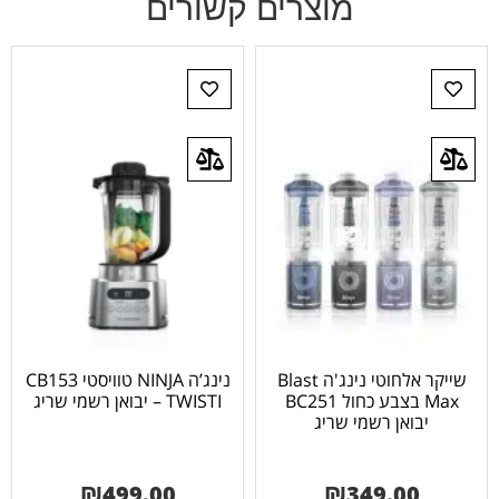
מוצרים קשורים
שייקר אלחוטי נינג'ה Blast
נינג’ה NINJA טוויסטי CB153
Max בצבע כחול BC251
– TWISTI יבואן רשמי שריג
יבואן רשמי שריג
₪
499.00
₪
349.00