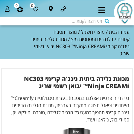
0
0
עמוד הבית
/
מוצרי חשמל
/
מוצרי מטבח
קטנים
/
בלנדרים ומסחטות מיץ
/ מכונת גלידה ביתית
נינג'ה קרימי NC303 ™Ninja CREAMi יבואן רשמי
שריג
מכונת גלידה ביתית נינג'ה קרימי NC303
™Ninja CREAMi יבואן רשמי שריג
גלידרייה פרטית אצלכם במטבח! בעזרת טכנולוגיית Creamfy™
הייחודית ופאנל תצוגה מתקדם בעברית, מכונת הגלידה הביתית
נינג'ה קרימי תהפוך כמעט כל מרכיב לגלידה ,סורבה, מילקשייק,
סמודי בול, ג'לאטו ועוד.