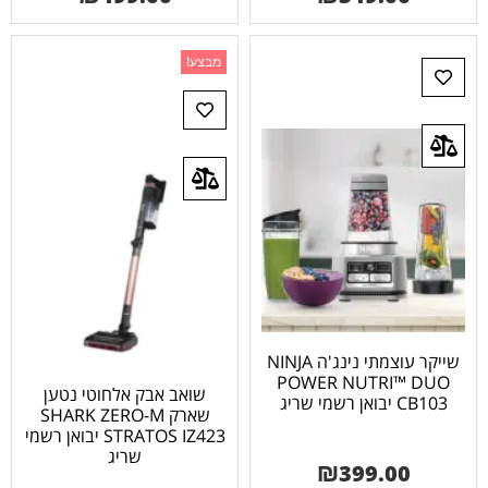
מבצע!
שייקר עוצמתי נינג'ה NINJA
POWER NUTRI™ DUO
שואב אבק אלחוטי נטען
CB103 יבואן רשמי שריג
שארק SHARK ZERO-M
STRATOS IZ423 יבואן רשמי
שריג
₪
399.00