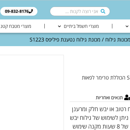
09-832-8176​
מוצרי חשמל ביתיים
מוצרי מטבח קטני
כונות גילוח
/ מכונת גילוח נטענת פיליפס S1223
מכונת גילוח נטענת מסדרת Shaver 1200 דגם S1223/41 הכוללת טרימר לפאות
תנאים ואחריות
S מעניקה לך גילוח רטוב או יבש חלק ומרענן
עם להבי ComfortCut- Aquatec Wat&Dry ניתן לשימוש של גילוח יבש
או רטוב בתוספת גל או קצף גילוח.טעינה מלאה של 8 שעות מקנה שימוש