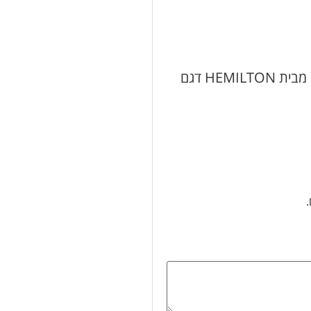
היה הראשון לכתוב סקירה “מיקסר יד עם קערה 200W מבית HEMILTON דגם