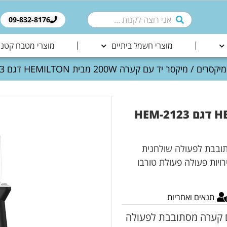
09-832-8176​
מוצרי חשמל ביתיים
מוצרי מטבח קטני
מיקסרים
/ מיקסר יד עם קערה 200W מבית HEMILTON דגם 2123-HEM יבואן רשמי
מיקסר יד עם קערה 200W מבית HEMILTON דגם 2123-HEM
תובבת לפעולה שולחנית
 לעירבול, הקצפה ולישה. הספק: 200W 5 מהירויות פעולה פעולת טורבו
תנאים ואחריות
עם קערה מסתובבת לפעולה