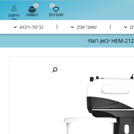
0
0
מועדפים
השוואה
החשבון
שלי
ם
שואבי אבק
כביסה וייבוש