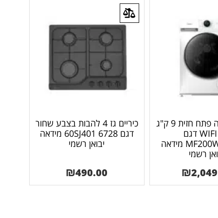
מכונת כביסה פתח חזית 9 ק"ג
כיריים גז 4 להבות בצבע שחור
עם WIFI דגם
דגם 6728 60SJ401 מידאה
MF200W90WBW מידאה
יבואן רשמי
ואן רשמי
₪
490.00
₪
2,049