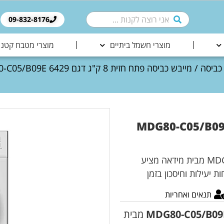
09-832-8176​
מוצרי חשמל ביתיים
מוצרי מטבח קטני
 כביסה
 חזית 8 ק"ג דגם MDG80-C05/B09E 6429
ייבוש איכותי ונוח לכל צורך! המייבש MDG80-C05/B09E 6429 מבית מידאה מציע
 יעילות וחיסכון בזמן
תנאים ואחריות
MDG80-C05/B09
מבית