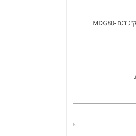
היה הראשון לכתוב סקירה “מייבש כביסה פתח חזית 8 ק"ג דגם MDG80-