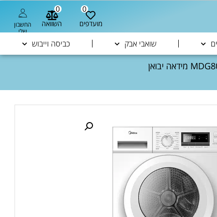
0
0
מועדפים
השוואה
החשבון
שלי
ם
שואבי אבק
כביסה וייבוש
/ מייבש כביסה פתח חזית 8 ק"ג דגם MDG80-C05/B09E 6429 מידאה יבואן