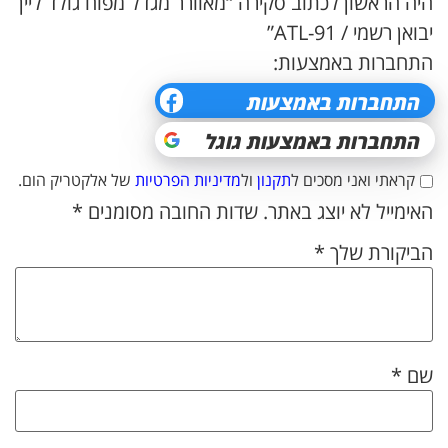
היה הראשון לכתוב סקירה “מאוורר מגדל מפוח גולד ליין
יבואן רשמי / ATL-91”
התחברות באמצעות:
קראתי ואני מסכים ל
תקנון
ול
מדיניות הפרטיות
של אלקטריק הום.
האימייל לא יוצג באתר.
שדות החובה מסומנים
*
הביקורת שלך
*
שם
*