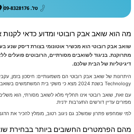
טל. 09-8328176
מה הוא שואב אבק רובוטי ומדוע כדאי לקנות 
שואב אבק רובוטי הוא מכשיר אוטונומי בצורת דיסק שנע בע
מתרוקנת. בניגוד לשואבים מסורתיים, הרובוטים פועלים לל
דיגיטליות של הבית שלכם.
Technology בשנת 2024 מצא כי משקי בית המשתמשים בשואבים רובוטיים מדי יום חווים ירידה של 45% בריכוז חלקיקי אבק באוויר.
עם זאת, שואב רובוטי אינו תחליף מלא לשואב מסורתי, הוא משלים 
מפזרים עדיין דורשים התערבות ידנית.
למי שמחפש פתרון שמשלב גם ניגוב רטוב, מומלץ להכיר את הדגמ
מהם הפרמטרים החשובים ביותר בבחירת שוא