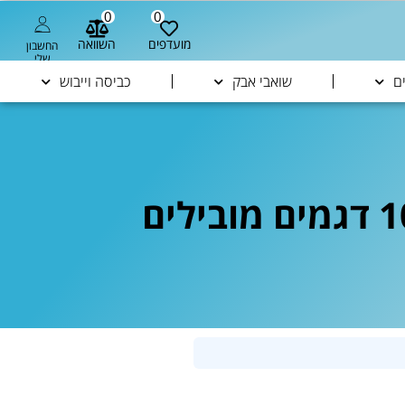
0
0
מועדפים
השוואה
החשבון
שלי
ם
שואבי אבק
כביסה וייבוש