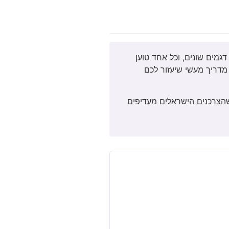
ואב אבק רובוטי מומלץ 2026 הוא כבר לא מותרות, הוא הכרח בבית מודרני. בשנה זו, השוק הישראלי מציע למעלה מ-50 דגמים שונים, וכל אחד טוען
הם על סמך כוח שאיבה, זמן סוללה, חכמות AI ומחיר, ויצרנו לכם מדריך מעשי שיעזור לכם
בק רובוטיים, עלייה של 34% לעומת 2024. הדבר מעיד על כך שהצרכנים הישראלים מעדיפים