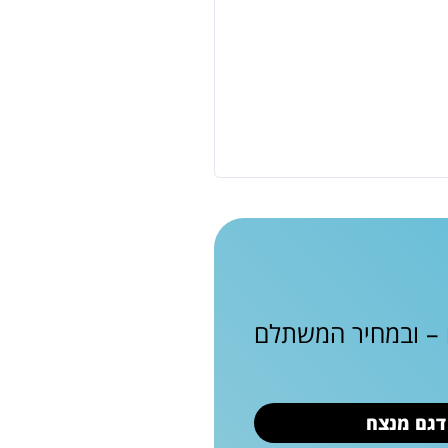
ם – ובמחיר המשתלם
 דגם מנצח