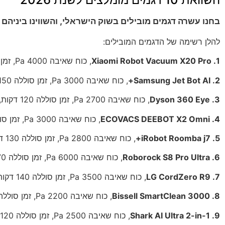
בחנו עשרה דגמים מובילים בשוק הישראלי, והשווינו ביניהם 
להלן רשימה של הדגמים המובילים:
1. Xiaomi Robot Vacuum X20 Pro
, כוח שאיבה 4000 Pa, זמן סוללה 180 דקות, מחיר: 3,500 ש״ח. דגם עם LIDAR וניווט מדויק.
2. Samsung Jet Bot AI+
, כוח שאיבה 3000 Pa, זמן סוללה 150 דקות, מחיר: 4,200 ש״ח. משולב עם מערכת ניקוי תחנה אוטומטית.
3. Dyson 360 Eye
, כוח שאיבה 2700 Pa, זמן סוללה 120 דקות, מחיר: 5,800 ש״ח. דגם פרימיום עם מצלמה 360 מעלות.
4. ECOVACS DEEBOT X2 Omni
, כוח שאיבה 3000 Pa, זמן סוללה 160 דקות, מחיר: 3,800 ש״ח. תמיכה ב-AI ומפות דיגיטליות מתקדמות.
5. iRobot Roomba j7+
, כוח שאיבה 2800 Pa, זמן סוללה 130 דקות, מחיר: 4,500 ש״ח. מוקד על אחידות וביצועים יציבים.
6. Roborock S8 Pro Ultra
, כוח שאיבה 6000 Pa, זמן סוללה 170 דקות, מחיר: 4,900 ש״ח. אחד הדגמים החזקים ביותר בשוק.
7. LG CordZero R9
, כוח שאיבה 3500 Pa, זמן סוללה 140 דקות, מחיר: 4,100 ש״ח. טכנולוגיית סינון מתקדמת.
8. Bissell SmartClean 3000
, כוח שאיבה 2200 Pa, זמן סוללה 110 דקות, מחיר: 1,800 ש״ח. אפשרות ממשלתית לתקציב מוגבל.
9. Shark AI Ultra 2-in-1
, כוח שאיבה 2500 Pa, זמן סוללה 120 דקות, מחיר: 2,600 ש״ח. דגם עם יכולת ניקוי רטוב.