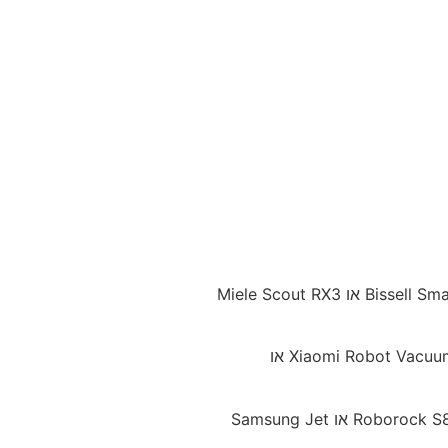
בחרו בדגם עם סוללה של 100-120 דקות וכוח שאיבה של 1500-2200 Pa. דגמים כמו Bissell SmartClean 3000 או Miele Scout RX3
בחרו בדגם עם סוללה של 140-160 דקות וכוח שאיבה של 2500-3500 Pa. דגמים כמו Xiaomi Robot Vacuum X20 Pro או
בחרו בדגם עם סוללה של 160-180 דקות וכוח שאיבה של 3500 Pa ומעלה. דגמים כמו Roborock S8 Pro Ultra או Samsung Jet