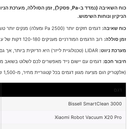
הניקיון ונוחות השימוש.
כוח שאיבה:
דגמים חזקים יותר (2500 Pa ומעלה) מנקים יותר טוב, במיוחד על שטיחים. דגמים חלשים יותר (1200-1800 Pa) מתאימים לרצפות קשות בלבד.
זמן סוללה:
רוב הדגמים המודרניים מעניקים 120-180 דקות של עבודה רציפה. אם הבית שלכם גדול מ-100 מ״ר, בחרו בדגם עם לפחות 150 דקות.
מערכת ניווט:
LIDAR (טכנולוגיית לייזר) היא הדיוקית ביותר, אך גם היקרה יותר. מצלמות ו-AI יכולות להיות יעילות, אך עלולות להתבלבל בתאורה נמוכה.
חיבור חכם:
דגמים עם יישום נייד מאפשרים לכם לשלוט בשואב מר
(אלקטריק הום מציעה מגוון דגמים בכל קטגוריית מחיר, מ-1,500 ש״ח עד 8,000 ש״ח, כדי שתוכלו למצוא את הדגם המתאים לתקציב שלכם.)
דגם
Bissell SmartClean 3000
Xiaomi Robot Vacuum X20 Pro