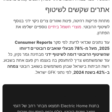
אתרים שקשים לשיטוף
מתחת פריקות רהיטה, פינות ואזורים צרים ניקוי ידני בנוסף
לשיטוף הרובוטי.
מוצרי חשמל ביתיים
נוספיים ישלימו את
הפתרון.
עוד נתונים שכדאי לדעת: לפי סקר
Consumer Reports
2025, מעל מ-78% מבעלי שואבים רובוטיים דיווחו
שהשיטוף הרובוטי דומה לשיטוף ידני
מבחינת גמר נקיון, כל
עוד שהמשתמש צריך להתעסק בה בעצמו רק פעם אחת בשבוע.
רשת הביתות בישראל שבהן משתמשים בשואב רובוטי
צמחה
ב-42% בשנת 2024
, לפי נתוני GFK ישראל.
רוצים לבחור שואב שוטף רובוטי מומלץ?
בחנות Electric Home תמצאו מבחר רחב של דגמי
שואב שוטף רובוטי, כולם יבואן רשמי עם שירות