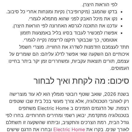
לפי הוראות היצרן.
בדקו שהמגב (מיקרופיבר) נקיות ומונחות אחרי כל סיבוב.
נקו את מיכל האבק לפני שהוא מתמלא לגמרי.
עדכנו את התוכנה לגרסא האחרונה לפי הוראות היצרן.
אפשרו למכשיר לעבוד בסיוו בליל באמצעות תזמון
אוטומטי, כך שבבוקר תיקצו לריצפה נקייה לגמרי.
תתד לעצמכם הזדמנות לשדרג את החווייה. מוצרי חשמל
איכותיים הם השקעה שאי אפשר לדלג עליהם: הם שומרים על
עצמם, תורים תוצאות עקביות, ומשחררים זמן יקר ביתר בחיינו
העמוסים.
סיכום: מה לקחת ואיך לבחור
בשנת 2026, שואב שוטף רובוטי מומלץ הוא לא עוד מוצרישה
רק לאוהבי הטכנולוגיה, אלא צורך מעשי בכל בית שבו שוטפים
רצפות. של הדגמים הזמינים ב Electric Home משתפים
בטכנולוגיה מתקדמת, יבואן רשמי ומחירים תחרותיים. בחרו לפי
גודל הבית, רמת הצרכים והתקציב, וביתחו שהשקעה זו תשתלם
לאורך שנים. בקרו את
Electric Home
ובחרו את הדגם שישים