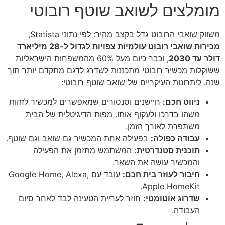
מומלצים לשואב שוטף רובוטי
משווק שואבי הרובוט גדל בקצב מהיר: לפי נתוני Statista,
מכירות שואבי רובוט עולמיות צפויות לגדול ל-28 מיליארד
דולר עד 2030
, וכבר כיום מעל 60% מהמשפחות הישראליות
ששוקלות מכשיר רובוטי מתכננות לשדרג לדגם מתקדם יותר תוך
שנה. ליתרונות העיקריים של שואב שוטף רובוטי:
ניווט חכם:
חיישנים וסנסורים שמאפשרים למכשיר לזהות
משהו בדרכו ולעקוף אותו. מפות הדיגיטלית של הבית
משתפרת לאורך הזמן.
עבודה כפולה:
בפעילה אחת המכשיר גם שואב וגם שוטף.
תוכנית סטנדרטית:
המשתמש מתזמן את הפעילה
והמכשיר עושה את השאר.
חיבור לעוזר בית חכם:
עובד עם Google Home, Alexa,
Apple HomeKit.
שדרוג אוטומטי:
חוזר לעריית הטעינה לבד לאחר סיום
העבודה.