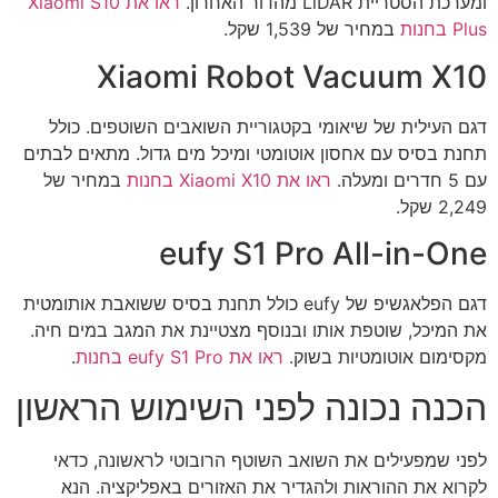
ומערכת הסטריית LiDAR מהדור האחרון.
ראו את Xiaomi S10
Plus בחנות
במחיר של 1,539 שקל.
Xiaomi Robot Vacuum X10
דגם העילית של שיאומי בקטגוריית השואבים השוטפים. כולל
תחנת בסיס עם אחסון אוטומטי ומיכל מים גדול. מתאים לבתים
עם 5 חדרים ומעלה.
ראו את Xiaomi X10 בחנות
במחיר של
2,249 שקל.
eufy S1 Pro All-in-One
דגם הפלאגשיפ של eufy כולל תחנת בסיס ששואבת אותומטית
את המיכל, שוטפת אותו ובנוסף מצטיינת את המגב במים חיה.
מקסימום אוטומטיות בשוק.
ראו את eufy S1 Pro בחנות
.
הכנה נכונה לפני השימוש הראשון
לפני שמפעילים את השואב השוטף הרובוטי לראשונה, כדאי
לקרוא את ההוראות ולהגדיר את האזורים באפליקציה. הנא