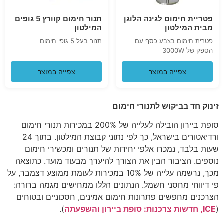
פטריית חימום לגינה הלוגן
תנור חימום קוורץ 5 גופים
מבית המילטון
המילטון
פטרית חימום בצבע כסף עם
תנור בעל 5 גופי חימום
הספק של 3000W
צפייה במוצר
צפייה במוצר
זינוק חד בביקוש לתנורי חימום
סופת ביירון הובילה לעלייה של 200% במכירות תנורי חימום
ורדיאטורים בישראל, כך לפי נתוני קבוצת המילטון. בתוך 24
שעות בלבד, נמכרו אלפי יחידות של תנורים ומכשירי חימום
נוספים. הציבור הבין את הצורך להיערך מבעוד מועד. כתוצאה
מכך, נרשמה עלייה של 10% במכירות לעומת ממוצע דצמבר, על
פי דיווחי מחסני חשמל. הנתונים הללו ממחישים מגמה ברורה:
הצרכנים מחפשים פתרונות חימום אמינים, חסכוניים ובטוחים
(
ICE, חדשות צרכנות: סופת ביירון והשפעתה
).