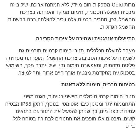
נורות Gold מספקות חום מיידי, ללא המתנה ארוכה. שילוב זה
מבטיח הפעלה חסכונית, חימום ממוקד והפחתה בצריכת
החשמל. לכן, תנורים חכמים אלה זוכים להצלחה רבה ברשתות
החשמל הגדולות.
התייעלות אנרגטית ושמירה על איכות הסביבה
מעבר לתועלת הכלכלית, תנורי חימום קרמיים תורמים גם
לשמירה על איכות הסביבה. צריכת החשמל המופחתת מפחיתה
פליטת מזהמים, ומאפשרת חימום נקי ויעיל. יתרה מכך, השימוש
בטכנולוגיה מתקדמת מבטיח אורך חיים ארוך יותר למוצר.
בטיחות מרבית, חימום ללא דאגות
תנורי חימום קרמיים כוללים חיישני בטיחות, הגנה מפני
התחממות יתר ומנגנון כיבוי אוטומטי. בנוסף, התקן IP55 מבטיח
עמידות בפני מים, כך שניתן להפעיל את התנור גם בתנאים
קשים. היבטים אלו הופכים את התנורים לבחירה בטוחה לכל
בית.