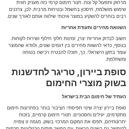
מרחוק ותפעול קל ונוח. תנור חימום קרמי כזה מעניק חווית
שימוש מושלמת, חיסכון בחשמל ובטיחות מרבית. לכן, צרכנים
רבים בוחרים להשקיע במוצר איכותי שילווה אותם לאורך שנים.
השוואת מחירים ותעודת אחריות
חשוב לבדוק אחריות יצרן, זמינות חלקי חילוף ושירות לקוחות.
בנוסף, כדאי להשוות מחירים בין דגמים שונים, ולוודא שהמוצר
עומד בתקן הישראלי. כך, תוכלו להבטיח רכישה בטוחה
ומשתלמת.
סופת ביירון, טריגר לחדשנות
בשוק מוצרי החימום
העתיד של חימום הבית בישראל
סופת ביירון יצרה שינוי תפיסתי: הציבור בוחר בפתרונות חימום
מתקדמים, יעילים וחסכוניים. תנורי חימום קרמיים, בזכות
יתרונותיהם, תפסו את המקום המרכזי בשוק. מגמה זו צפויה
להימשך גם בשנים הבאות, עם המשך פיתוח טכנולוגיות חכמות.