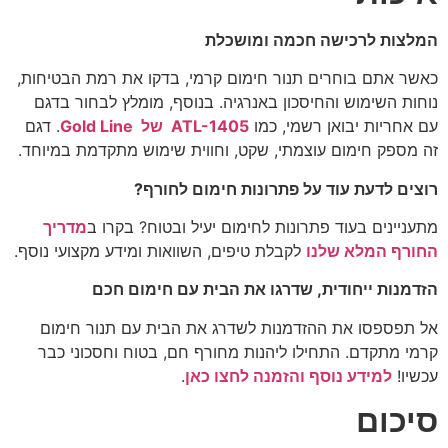
המלצות לרכישה חכמה ומושכלת
כאשר אתם בוחרים תנור חימום קרמי, בדקו את רמת הבטיחות,
נוחות השימוש והחיסכון באנרגיה. בנוסף, מומלץ לבחור בדגם
עם אחריות יבואן רשמי, כמו
ATL-1405 של Gold Line
. דגם
זה מספק חימום עוצמתי, שקט, וחווית שימוש מתקדמת במיוחד.
רוצים לדעת עוד על פתרונות חימום לחורף
?
מתעניינים בעוד פתרונות לחימום יעיל ובטוח? בקרו ב
מדריך
החורף המלא שלנו
לקבלת טיפים, השוואות ומידע מקצועי נוסף.
הזדמנות ייחודית, שדרגו את הבית עם חימום חכם
אל תפספסו את ההזדמנות לשדרג את הבית עם תנור חימום
קרמי מתקדם. התחילו ליהנות מחורף חם, בטוח וחסכוני כבר
עכשיו!
למידע נוסף והזמנה לחצו כאן
.
סיכום