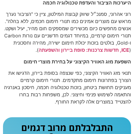
היערכות הציבור והעדפת טכנולוגיה חכמה
רוני אהרוני, סמנכ״ל שיווק קבוצת המילטון, ציין כי "הציבור נערך
מראש עם מוצרים אמינים כמו תנורי חימום חכמים, ללא בהלה".
אנשים מחפשים כיום מכשירים שמספקים חום מהיר, יעיל ושקט.
תנורי חימום קרמיים, במיוחד דגמים חדשניים עם נורות Carbon
ו-Gold, בולטים בזכות יכולת חימום ישירה, מהירה וחסכונית
(
ICE, חדשות צרכנות: סופת ביירון והשפעתה
).
השפעת מזג האוויר הקיצוני על בחירת מוצרי חימום
תנאי מזג האוויר הקיצוני, כפי שנצפה בסופת ביירון, הדגישו את
הצורך בפתרונות חימום מתקדמים. תנורי חימום קרמיים
מעניקים תחושת ביטחון, בזכות טכנולוגיה חכמה, חיסכון באנרגיה
והתאמה לשימוש פנימי וחיצוני. לכן, משפחות רבות בחרו
להצטייד במוצרים אלה לקראת החורף.
התבלבלתם מרוב דגמים