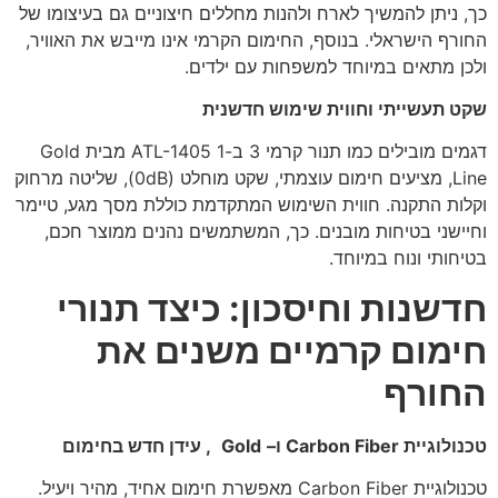
כך, ניתן להמשיך לארח ולהנות מחללים חיצוניים גם בעיצומו של
החורף הישראלי. בנוסף, החימום הקרמי אינו מייבש את האוויר,
ולכן מתאים במיוחד למשפחות עם ילדים.
שקט תעשייתי וחווית שימוש חדשנית
דגמים מובילים כמו תנור קרמי 3 ב-1 ATL-1405 מבית Gold
Line, מציעים חימום עוצמתי, שקט מוחלט (0dB), שליטה מרחוק
וקלות התקנה. חווית השימוש המתקדמת כוללת מסך מגע, טיימר
וחיישני בטיחות מובנים. כך, המשתמשים נהנים ממוצר חכם,
בטיחותי ונוח במיוחד.
חדשנות וחיסכון: כיצד תנורי
חימום קרמיים משנים את
החורף
טכנולוגיית
Carbon Fiber
ו
–
Gold
,
עידן חדש בחימום
טכנולוגיית Carbon Fiber מאפשרת חימום אחיד, מהיר ויעיל.