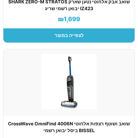
שואב אבק אלחוטי נטען שארק SHARK ZERO-M STRATOS
IZ423 יבואן רשמי שריג
₪1,699
לצפייה במוצר
שואב ושוטף רצפות אלחוטי CrossWave OmniFind 4006N
BISSEL ביסל יבואן רשמי