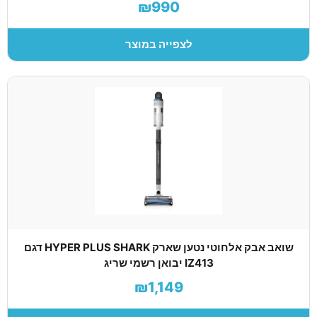
₪990
לצפייה במוצר
שואב אבק אלחוטי נטען שארק HYPER PLUS SHARK דגם
IZ413 יבואן רשמי שריג
₪1,149