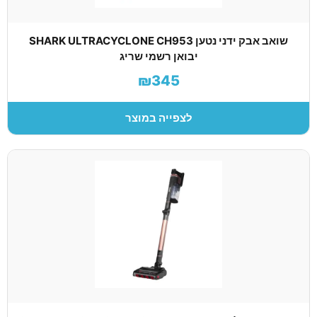
שואב אבק ידני נטען SHARK ULTRACYCLONE CH953
יבואן רשמי שריג
₪345
לצפייה במוצר