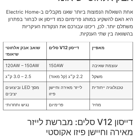
אחת השאלות הנפוצות ביותר שאנו מקבלים ב-Electric Home
היא האם להשקיע במותג פרימיום כמו דייסון או לבחור בפתרון
משתלם יותר. לכן, ריכזנו עבורכם את הנקודות העיקריות
בהשוואה בין שתי הענקיות.
מאפיין
דייסון V12 סלים
שואב אבק אלחוטי
שיאומי
עוצמת שאיבה
150AW
120AW – 150AW
משקל
2.2 ק״ג (קל מאוד)
2.5 – 3.0 ק״ג
טכנולוגיה ייחודית
לייזר מאירה וחיישן
מסך LED וביצועים
פיזו
יציבים
מחיר
פרימיום
נגיש ותחרותי
דייסון V12 סלים: מברשת לייזר
מאירה וחיישן פיזו אקוסטי