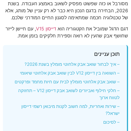
מסורבל או כזה שפשוט מפסיק לשאוב באמצע העבודה. בשנת
2026, הבחירה בדגם הנכון היא כבר לא רק עניין של מותג, אלא
של טכנולוגיה חכמה שמתאימה לסגנון החיים המודרני שלכם.
דגם הדגל שמוביל את הקטגוריה הוא
דייסון V15
, עם חיישן לייזר
שחושף אבק שהעין לא רואה וספירת חלקיקים בזמן אמת.
תוכן עניינים
– איך לבחור שואב אבק אלחוטי מומלץ בשנת 2026?
– השוואה בין דייסון V12 לבין שואב אבק אלחוטי שיאומי
– שואב אבק אלחוטי מומלץ לבית עם חיות מחמד ופרקטים
– חלקי חילוף ואביזרים לשואב אבק דייסון V12 – תחזוקה
לטווח ארוך
– שירות ואחריות, למה חשוב לקנות מיבואן רשמי דייסון
ישראל?
– לסיכום