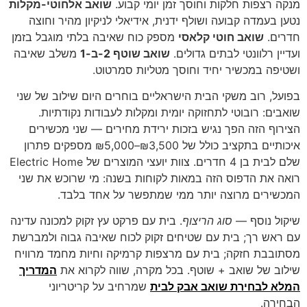
מנקה רצפות חלקות וחוסך זמן יומי קבוע.
שואב אלחוטי-מקלות
נטען בעמדה קבועה ושולף ידנית, אידיאלי לניקיון מהיר וחוצה
חדרים.
שואב חוטי קלאסי
מספק כוח שאיבה בלתי מוגבל בזמן
ועדיין רלוונטי לבתים גדולים.
שואב שוטף 2-ב-1
משלב שאיבה
ושטיפה במכשיר יחיד וחוסך מטליות סמרטוט.
בפועל, רוב משקי הבית הישראליים בוחרים היום שילוב של שני
שואבים: רובוטי לתחזוקה יומית ומקלות לעבודות נקודתיות.
הצירוף הזה הפך נגיש בזכות ירידת מחירים — שני מכשירים
איכותיים בתקציב כולל של ₪3,500–₪5,000 מספקים פתרון
שלם לבית בן 4 חדרים. צוות יועצי המוצרים של Electric Home
רואה את הדפוס הזה במאות לקוחות בשנה: מי שרוכש את שני
המכשירים מרוצה יותר ממי שמתפשר על אחד בלבד.
שיקול נוסף —
סוג הריצוף
. בית עם פרקט עץ זקוק למכונה עדינה
עם ראש רך; בית עם שטיחים זקוק לכוח שאיבה גבוה ולמברשת
מסתובבת חזקה; בית עם מרצפות קרמיקה וחיות מחמד מרוויח
שילוב של שואב + שוטף. בכל מקרה, שווה לקרוא את
המדריך
המלא לבחירת שואב אבק לבית
שמרחיב על קריטריוני
הבחירה.