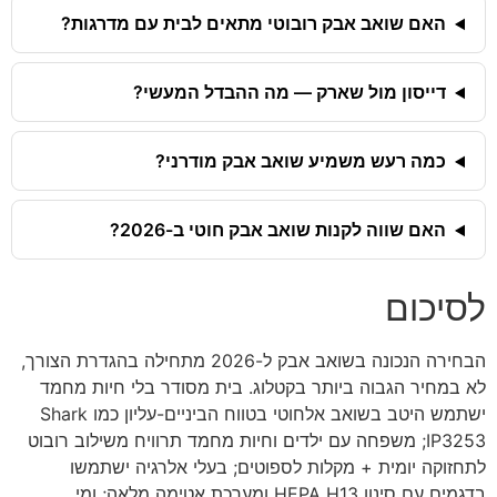
האם שואב אבק רובוטי מתאים לבית עם מדרגות?
דייסון מול שארק — מה ההבדל המעשי?
כמה רעש משמיע שואב אבק מודרני?
האם שווה לקנות שואב אבק חוטי ב-2026?
לסיכום
הבחירה הנכונה בשואב אבק ל-2026 מתחילה בהגדרת הצורך,
לא במחיר הגבוה ביותר בקטלוג. בית מסודר בלי חיות מחמד
ישתמש היטב בשואב אלחוטי בטווח הביניים-עליון כמו Shark
IP3253; משפחה עם ילדים וחיות מחמד תרוויח משילוב רובוט
לתחזוקה יומית + מקלות לספוטים; בעלי אלרגיה ישתמשו
בדגמים עם סינון HEPA H13 ומערכת אטימה מלאה; ומי