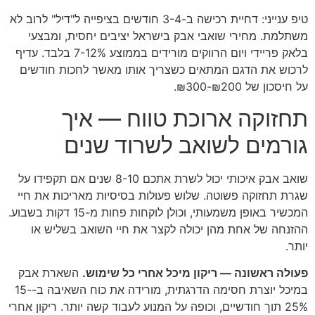
טיפ ענייני: דחיית רכישה ב-3-4 חודשים בציפייה ל"דיל" לרוב לא
משתלמת. מחירי שואבי אבק בישראל יציבים יחסית, ומבצעי
בלאק פריידי ויום הרווקים מורידים בממוצע 7-12% בלבד. עדיף
לרכוש את הדגם המתאים כשצריך אותו מאשר לחכות חודשים
על חיסכון של ₪200-₪300.
תחזוקה ארוכת טווח — איך
גורמים לשואב לשרוד שנים
שואב אבק איכותי יכול לשרת אתכם 8-10 שנים אם תקפידו על
שגרת תחזוקה פשוטה. שלוש פעולות בסיסיות מאריכות את חיי
המכשיר באופן משמעותי, וכולן לוקחות פחות מ-15 דקות בשבוע.
ההזנחה של אחת מהן יכולה לקצר את חיי השואב בשליש או
יותר.
פעולה ראשונה — ריקון מיכל אחרי כל שימוש.
השארת אבק
במיכל יוצרת חסימה הדרגתית, מורידה את כוח השאיבה ב-15-
25% תוך חודשיים, וכופה על המנוע לעבוד קשה יותר. ריקון אחרי