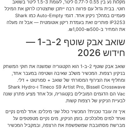
מקלות נע בין 0.55 ל-0.77 ליטר, לעומת 1.5-3 ליטר בשואב
חוטי. בבית גדול עם פרווה רבה ייתכן שתצטרכו לרוקן את המיכל
פעמיים במהלך ניקיון אחד. דגמי Auto-Empty כמו Shark
IP3253 פותרים זאת בעמדת ריקון אוטומטית — אבל זה מעלה
את המחיר ב-₪500-₪1,000.
שואב אבק שוטף 2-ב-1 —
חידוש 2026
שואב אבק שוטף 2-ב-1 הוא הקטגוריה שמשנה את חוקי המשחק
בניקיון רצפות. המכשיר משלב שאיבה ושטיפה במעבר אחד,
ומחליף את הצירוף המסורתי של שואב + סמרטוט + דלי.
Tineco S9 Artist Pro, Bissell Crosswave ו-Shark Hydro
Vac הם הדגמים המובילים בקטגוריה, וכל אחד מציע פתרון שונה
לבעיית הניקיון של רצפות קשות.
איך זה עובד טכנית? המכשיר כולל שני מיכלים: אחד למים נקיים
ואחד למים מלוכלכים. בזמן הניקיון, מים נקיים מטפטפים על
מברשת מסתובבת שמשפשפת את הרצפה, ובמקביל המכשיר