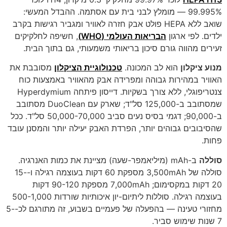
99.995% — מומלץ לבני בית עם אסתמה. ההבדל המעשי:
שואב ללא HEPA פולט אבק חזרה לאוויר ומגביר רגישות בקרב
ילדים. לפי ארגון
הבריאות העולמי (WHO)
, חשיפה לחלקיקים
זעירים מהווה גורם סיכון בריאותי משמעותי, גם בתוך הבית.
מנוע ציקלון
הוא לב המכונה.
טכנולוגיית הציקלון
מסובבת את
האוויר במהירות גבוהה ומפרידה אבק מהאוויר באמצעות כוח
צנטריפוגלי, ללא צורך בשקיות. דייסון פיתחה Hyperdymium
שמסתובב ב-125,000 סל"ד; שארק עם DuoClean מסתובב
ב-90,000; דגמי בסיס נעים סביב 50,000-70,000 סל"ד. ככל
שהסיבובים גבוהים יותר, הפרדת האבק יעילה יותר והמסנן עובד
פחות.
סוללה
ב-mAh (מיליאמפר-שעה) מציינת את כמות האנרגיה.
סוללה של 3,500mAh מספקת 60 דקות בעוצמה רגילה ו-15-
20 דקות במקסימום; 7,000mAh מספקת 90-120 דקות
בעוצמה רגילה. סוללות ליתיום-יון איכותיות שורדות 500-1,000
מחזורי טעינה — בהפעלה של פעמיים בשבוע, זה מתורגם לכ-5-
7 שנות שימוש סביר.