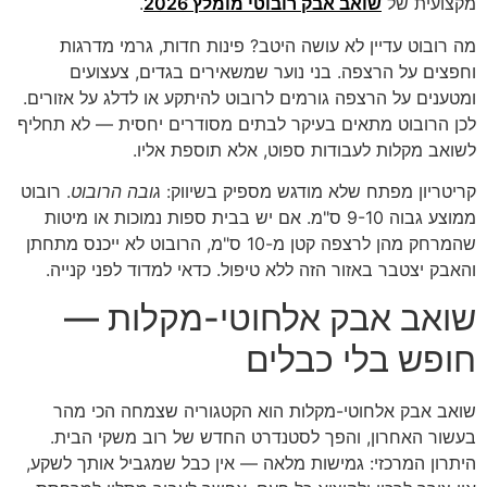
מקצועית של
שואב אבק רובוטי מומלץ 2026
.
מה רובוט עדיין לא עושה היטב? פינות חדות, גרמי מדרגות
וחפצים על הרצפה. בני נוער שמשאירים בגדים, צעצועים
ומטענים על הרצפה גורמים לרובוט להיתקע או לדלג על אזורים.
לכן הרובוט מתאים בעיקר לבתים מסודרים יחסית — לא תחליף
לשואב מקלות לעבודות ספוט, אלא תוספת אליו.
קריטריון מפתח שלא מודגש מספיק בשיווק:
גובה הרובוט
. רובוט
ממוצע גבוה 9-10 ס"מ. אם יש בבית ספות נמוכות או מיטות
שהמרחק מהן לרצפה קטן מ-10 ס"מ, הרובוט לא ייכנס מתחתן
והאבק יצטבר באזור הזה ללא טיפול. כדאי למדוד לפני קנייה.
שואב אבק אלחוטי-מקלות —
חופש בלי כבלים
שואב אבק אלחוטי-מקלות הוא הקטגוריה שצמחה הכי מהר
בעשור האחרון, והפך לסטנדרט החדש של רוב משקי הבית.
היתרון המרכזי: גמישות מלאה — אין כבל שמגביל אותך לשקע,