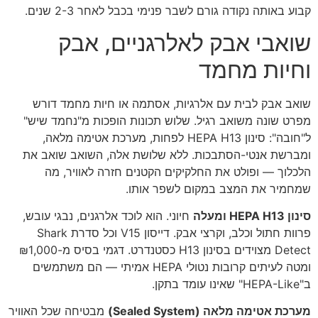
קבוע באותה נקודה גורם לשבר פנימי בכבל לאחר 2-3 שנים.
שואבי אבק לאלרגניים, אבק
וחיות מחמד
שואב אבק לבית עם אלרגיות, אסתמה או חיות מחמד דורש
מפרט שונה משואב רגיל. שלוש תכונות הופכות מ"נחמד שיש"
ל"חובה": סינון HEPA H13 לפחות, מערכת אטימה מלאה,
ומברשת אנטי-הסתבכות. ללא שלושת אלה, השואב שואב את
הלכלוך — ופולט את החלקיקים הקטנים חזרה לאוויר, מה
שמחמיר את המצב במקום לשפר אותו.
סינון HEPA H13 ומעלה
חיוני. הוא לוכד אלרגנים, נבגי עובש,
פרוות חתול וכלב, וקרצי אבק. דייסון V15 וכל סדרת Shark
Detect מצוידים בסינון H13 כסטנדרט. דגמי בסיס מ-₪1,000
ומטה לעיתים קרובות נטולי HEPA אמיתי — הם משתמשים
ב"HEPA-Like" שאינו עומד בתקן.
מערכת אטימה מלאה (Sealed System)
מבטיחה שכל האוויר