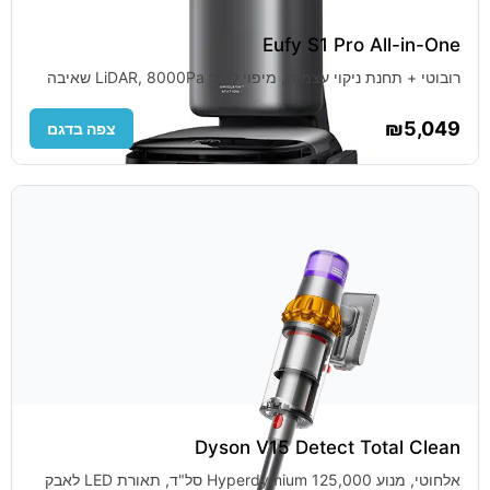
Eufy S1 Pro All-in-One
רובוטי + תחנת ניקוי עצמית, מיפוי לייזר LiDAR, 8000Pa שאיבה
₪5,049
צפה בדגם
Dyson V15 Detect Total Clean
אלחוטי, מנוע Hyperdymium 125,000 סל"ד, תאורת LED לאבק