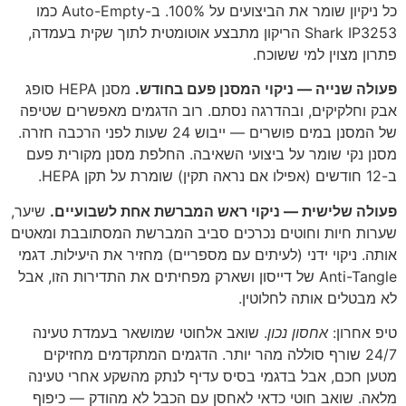
כל ניקיון שומר את הביצועים על 100%. ב-Auto-Empty כמו
Shark IP3253 הריקון מתבצע אוטומטית לתוך שקית בעמדה,
פתרון מצוין למי ששוכח.
פעולה שנייה — ניקוי המסנן פעם בחודש.
מסנן HEPA סופג
אבק וחלקיקים, ובהדרגה נסתם. רוב הדגמים מאפשרים שטיפה
של המסנן במים פושרים — ייבוש 24 שעות לפני הרכבה חזרה.
מסנן נקי שומר על ביצועי השאיבה. החלפת מסנן מקורית פעם
ב-12 חודשים (אפילו אם נראה תקין) שומרת על תקן HEPA.
פעולה שלישית — ניקוי ראש המברשת אחת לשבועיים.
שיער,
שערות חיות וחוטים נכרכים סביב המברשת המסתובבת ומאטים
אותה. ניקוי ידני (לעיתים עם מספריים) מחזיר את היעילות. דגמי
Anti-Tangle של דייסון ושארק מפחיתים את התדירות הזו, אבל
לא מבטלים אותה לחלוטין.
טיפ אחרון:
אחסון נכון
. שואב אלחוטי שמושאר בעמדת טעינה
24/7 שורף סוללה מהר יותר. הדגמים המתקדמים מחזיקים
מטען חכם, אבל בדגמי בסיס עדיף לנתק מהשקע אחרי טעינה
מלאה. שואב חוטי כדאי לאחסן עם הכבל לא מהודק — כיפוף