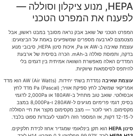
HEPA, מנוע ציקלון וסוללה —
לפענח את המפרט הטכני
המפרט הטכני של שואב אבק נראה מסובך במבט ראשון, אבל
מצטמצם לארבעה מספרים שמשפיעים באמת על הביצועים:
עוצמת שאיבה ב-AW או Pa, איכות סינון HEPA, סיבובי מנוע
בדקה, ותפוסת סוללה ב-mAh. הכרה בסיסית של ארבעת
המדדים האלה מאפשרת השוואה אמיתית בין דגמים בלי
להיתפס לסיסמאות שיווקיות.
עוצמת שאיבה
נמדדת בשתי יחידות. AW (Air Watts) הוא מדד
אמריקאי שמשלב לחץ ספיקת אוויר; Pa (Pascal) מדד לחץ
אבסולוטי. שואב טוב מתחיל ב-180AW או 2,000Pa לדגמי
בסיס; דגמי פרימיום מגיעים ל-280AW ו-8,000Pa במצב
מקסימום. ראוי לזכור — מצב מקסימום מקצר את חיי הסוללה
ל-12-15 דקות, אז המספר הזה רלוונטי לעבודות ספוט בלבד.
סינון HEPA
הוא תקן בינלאומי שמגדיר אחוז לכידת חלקיקים.
HEPA H13
לוכד 99.97% מחלקיקי 0.3 מיקרון; H14 לוכד