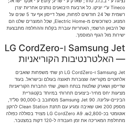
נציגה ע"י ב.נ.ז.כ סחר; שארק ע"י שריג; Eufy ע"י אנקר ישראל;
Tineco ע"י יוניקו. כל ארבעת היבואנים נותנים אחריות יצרן
רשמית של 24 חודשים לפחות, ואצל דייסון אף עד 5 שנים על
המנוע. כשרוכשים מ-Electric Home, שכל המוצרים שלנו הם
של היבואן הרשמי, האחריות עוברת בקלות וההחלפה מתבצעת
ישירות מול הגוף המוסמך.
Samsung Jet ו-LG CordZero
— האלטרנטיבות הקוריאניות
Samsung Jet ו-LG CordZero הן שתי משפחות שואבים
אלחוטיים מקוריאה שצוברות תאוצה בעולם ובישראל. בעוד
שדייסון ושארק שולטות בנתח השוק, שתי החברות הקוריאניות
מציעות יחס מחיר-ביצועים תחרותי במיוחד בקטגוריית
הביניים-עליונה. Samsung Jet 90 מסתובב ב-90,000 סל"ד,
מספק 200 ואט שאיבה ומגיע עם תחנת Clean Station לרוקון
אוטומטי בכ-₪2,800. LG CordZero A9 מצויד בסוללה כפולה
מתחלפת המאריכה את זמן העבודה ל-120 דקות במצטבר.