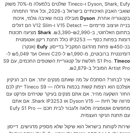
Dyson, Shark, Eufy ו-Tineco שולטים בלמעלה מ-70% משוק
שואבי האבק האיכותיים בישראל ב-2026, וכל אחד התמחה
בקטגוריה אחרת.
Dyson
מובילה בכוח שאיבה גולמי, איכות
בנייה ועיצוב פרימיום — V15 Detect ו-V12 Slim הם דגלים
בתחום האלחוטי, ב-₪2,990–₪3,390.
Shark
מציעה תכונות
דומות בפחות כסף — IP3253 כולל תחנת ריקון אוטומטית
בכ-₪450 פחות מהדגם המקביל בדייסון.
Eufy
(אנקר)
דומיננטית ברובוטים, מ-₪1,990 ל-Omni C20 ועד ₪5,049 ל-
Tineco
S1 Pro.
חולשת על קטגוריית השוטפים החכמים, עם S9
Artist Pro המוביל ב-₪2,879.
איך לבחור? הסתכלו על מה שאתם מנקים יותר. אם רוב הניקיון
אצלכם הוא רצפות קשות בכמות גדולה — Tineco S9 ייתן לכם
החזר השקעה מהיר. אם אתם מנקים בעיקר שטיחים ופרקט עם
פרווה של חיות — Dyson V15 או Shark IP3253. אם אתם
מחפשים אוטומציה מלאה ולעבור לבית חכם — Eufy S1 Pro
עם תחנת הניקוי העצמית.
שירות לקוחות בישראל הוא שיקול שלא מספיק מדגישים. דייסון