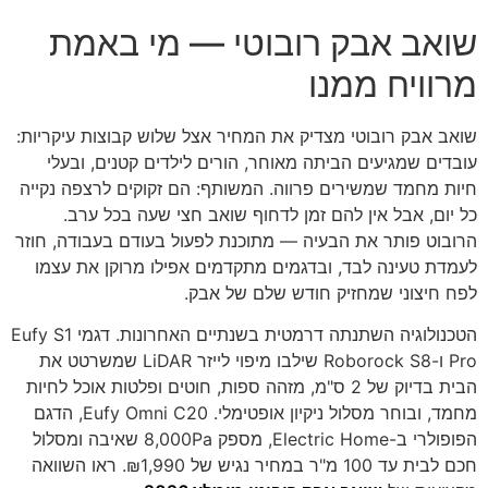
שואב אבק רובוטי — מי באמת
מרוויח ממנו
שואב אבק רובוטי מצדיק את המחיר אצל שלוש קבוצות עיקריות:
עובדים שמגיעים הביתה מאוחר, הורים לילדים קטנים, ובעלי
חיות מחמד שמשירים פרווה. המשותף: הם זקוקים לרצפה נקייה
כל יום, אבל אין להם זמן לדחוף שואב חצי שעה בכל ערב.
הרובוט פותר את הבעיה — מתוכנת לפעול בעודם בעבודה, חוזר
לעמדת טעינה לבד, ובדגמים מתקדמים אפילו מרוקן את עצמו
לפח חיצוני שמחזיק חודש שלם של אבק.
הטכנולוגיה השתנתה דרמטית בשנתיים האחרונות. דגמי Eufy S1
Pro ו-Roborock S8 שילבו מיפוי לייזר LiDAR שמשרטט את
הבית בדיוק של 2 ס"מ, מזהה ספות, חוטים ופלטות אוכל לחיות
מחמד, ובוחר מסלול ניקיון אופטימלי. Eufy Omni C20, הדגם
הפופולרי ב-Electric Home, מספק 8,000Pa שאיבה ומסלול
חכם לבית עד 100 מ"ר במחיר נגיש של ₪1,990. ראו השוואה