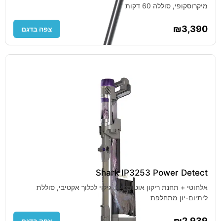
מיקרוסקופי, סוללה 60 דקות
₪3,390
צפה בדגם
Shark IP3253 Power Detect
אלחוטי + תחנת ריקון אוטומטית, גילוי לכלוך אקטיבי, סוללת
ליתיום-יון מתחלפת
₪2,939
צפה בדגם