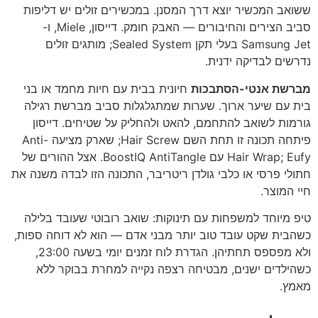
ששואב המכשיר יוצא דרך המסנן. במכשירים זולים יש דליפות
סביב הצירים והחיבורים — האבק חומק. דייסון, Miele, ו-
Samsung Jet בעלי תקן Sealed System; מותגים זולים
נדרשים לבדיקה ידנית.
מברשת אנטי-הסתבכות
חיונית בבית עם חיות מחמד או בני
בית עם שיער ארוך. שערות שמתגלגלות סביב מברשת רגילה
גורמות לשואב להתחמם, להאט ולהחליק על שטיחים. דייסון
פיתחה תכונה זו תחת השם Hair Screw; שארק מציעה Anti-
Hair Wrap; Eufy עם BoostIQ AntiTangle. אצל ההורים של
חתולי פרסי או כלבי גולדן ריטריבר, התכונה הזו לבדה משנה את
חיי המוצר.
טיפ מיוחד למשפחות עם תינוקות: שואב רובוטי שעובד בלילה
כשהבית שקט עובד טוב יותר מבני אדם — הוא לא דוחה ספות,
ולא מפספס תחתיהן. הגדרת לוח זמנים יומי בשעה 23:00,
כשהילדים ישנים, מבטיחה רצפה נקייה למחרת בבוקר ללא
מאמץ.