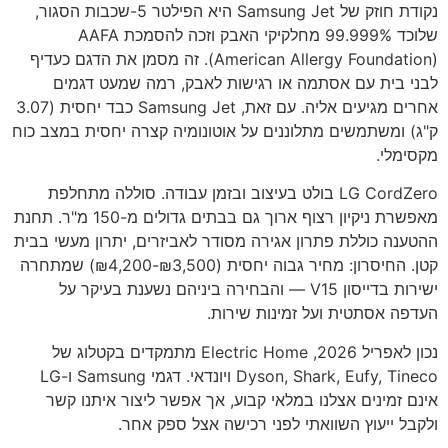
נקודת חוזק של Samsung Jet היא הפילטר 5-שכבות הסגור,
שלוכד 99.999% מחלקיקי האבק וזכה להסמכת AAFA
(American Allergy Foundation). זה מסמן את הדגם כעדיף
לבני בית עם אסתמה או רגישות לאבק, רמה שמעט דגמים
אחרים מגיעים אליה. עם זאת, Samsung Jet כבד יחסית (3.07
ק"ג) ומשתמשים מתלוננים על אוטונומיה קצרה יחסית במצב כוח
מקסימלי.
LG CordZero בולט בעיצוב ובזמן עבודה. סוללה מתחלפת
מאפשרת ניקיון רצוף ארוך גם בבתים גדולים מ-150 מ"ר. תחנת
ההטענה כוללת פתרון אגירה מסודר לאביזרים, יתרון מעשי בבית
קטן. החיסרון: מחיר גבוה יחסית (₪3,500-₪4,200) שמתחרה
ישירות בדייסון V15 — והבחירה ביניהם נשענת בעיקר על
העדפה אסתטית ועל זמינות שירות.
נכון לאפריל 2026, Electric Home מתמקדים בקטלוג של
Dyson, Shark, Eufy, Tineco ויונדאי. דגמי Samsung ו-LG
אינם זמינים אצלנו במלאי קבוע, אך אפשר ליצור איתנו קשר
ולקבל ייעוץ השוואתי לפני רכישה אצל ספק אחר.