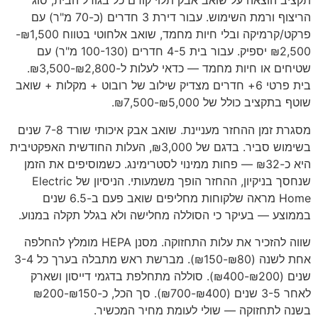
תקציב הוצאה על שואב אבק תלוי קודם כל בגודל הבית, סוג
הריצוף ורמת השימוש. עבור דירת 3 חדרים (כ-70 מ"ר) עם
פרקט/קרמיקה ובלי חיות מחמד, שואב אלחוטי בטווח ₪1,500-
₪2,500 יספיק. עבור בית 4-5 חדרים (100-130 מ"ר) עם
שטיחים או חיות מחמד — כדאי לעלות ל-₪2,800-₪3,500.
בית פרטי 6+ חדרים מצדיק שילוב של רובוט + מקלות + שואב
שוטף בתקציב כולל של ₪5,000-₪7,500.
מסגרת זמן ההחזר מעניינת. שואב אבק איכותי שורד 7-8 שנים
בשימוש סביר. בדגם של ₪3,000, העלות החודשית האפקטיבית
היא כ-₪32 — פחות ממינוי לסטרימינג. כשמוסיפים את הזמן
שנחסך בניקיון, ההחזר הופך משמעותי. הניסיון של Electric
Home מראה שלקוחות מחליפים שואב פעם ב-6.5 שנים
בממוצע — בעיקר כי הסוללה מחלישה ולא בגלל תקלה במנוע.
שווה להזכיר את עלות התחזוקה. מסנן HEPA מומלץ להחלפה
אחת לשנה (₪80-₪150). מברשת ראש מתבלה בערך כל 3-4
שנים (₪200-₪400). סוללה מתחלפת בדגמי דייסון ושארק
לאחר 3-5 שנים (₪400-₪700). סך הכל, כ-₪150-₪200
בשנה לתחזוקה — שולי לעומת מחיר המכשיר.