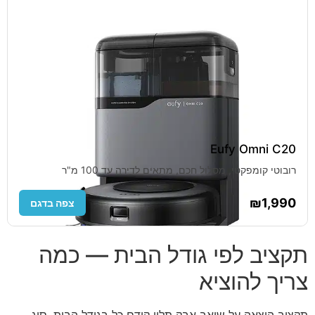
Eufy Omni C20
רובוטי קומפקטי, מסלול חכם, מתאים לדירה עד 100 מ"ר
₪1,990
צפה בדגם
תקציב לפי גודל הבית — כמה
צריך להוציא