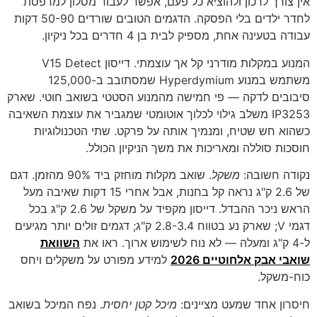
אין צורך לרכון ולהוציא כל פעם, אפשר לעבור מסלון למרפסת
לחדר ילדים בלי הפסקה. הדגמים הטובים שורדים 50-90 דקות
עבודה בטעינה אחת, מספיק לבית בן 4 חדרים בכל ניקיון.
המנוע במקלות מודרני קל אך עוצמתי. דייסון V15 Detect
משתמש במנוע Hyperdymium שמסתובב ב-125,000
סיבובים לדקה — פי חמישה מהמנוע הסטטי בשואב חוטי. שארק
IP3253 משלב גילוי לכלוך אוטומטי שמגביר את עוצמת השאיבה
כשהוא חש שטיח, ומנמיך אותה על פרקט. שתי הטכנולוגיות
חוסכות סוללה ומאריכות את משך הניקיון הכולל.
נקודה חשובה:
משקל
. שואב מקלות מוחזק ביד 90% מהזמן. דגם
של 2.6 ק"ג נראה קל בחנות, אבל אחרי 15 דקות שאיבה מעל
הראש ניכר ההבדל. דייסון מקפיד על משקל של 2.6 ק"ג בכל
דגמי V; שארק נע בטווח 2.8-3.4 ק"ג; דגמים זולים יותר מגיעים
ל-4 ק"ג ומעלה — לא נוח לשימוש ארוך. ראו את
השוואת
שואבי אבק אלחוטיים 2026
למידע מפורט על משקלים ויחס
כוח-משקל.
חיסרון אחד שמעט מציינים:
מיכל קטן יחסית
. נפח המיכל בשואב