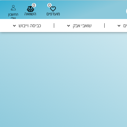
0
0
מועדפים
השוואה
החשבון
שלי
ם
שואבי אבק
כביסה וייבוש