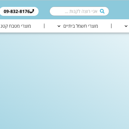
09-832-8176​
מוצרי חשמל ביתיים
מוצרי מטבח קטני