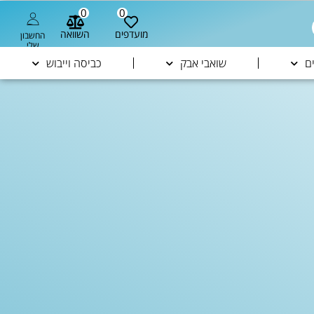
0
0
מועדפים
השוואה
החשבון
שלי
ם
שואבי אבק
כביסה וייבוש