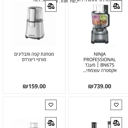
חיתוך, ערבוב וטחינה במכשיר אחד. אלקטריק הום.
NINJA
מטחנת קפה ותבלינים
PROFESSIONAL
מורפי ריצרדס
BN675 ׀ מעבד
אקסטרה עוצמתי...
₪
159.00
₪
739.00