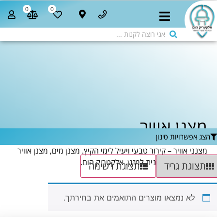
0
0
מצנן אוויר
הצג אפשרויות סינון
מצנני אוויר – קירור טבעי ויעיל לימי הקיץ. מצנן מים, מצנן אוויר
נייד. חלופה חסכונית למזגן. אלקטריק הום.
תצוגת גריד
תצוגת רשימה
לא נמצאו מוצרים התואמים את בחירתך.