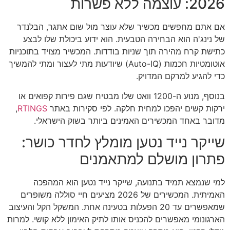
2026: עוצמה ללא פשרות
אם אתם מחפשים מכשיר שלא עוצר מול שום אתגר, הבלנדר
של נינג'ה הוא הבחירה הטבעית. הוא ידוע ביכולת שלו לבצע
כתישת קרח מהירה תוך שניות בודדות. המכשיר מצויד בתוכניות
אוטומטיות חכמות (Auto-IQ) שיודעות מתי לעצור ומתי להמשיך
כדי להגיע למרקם המדויק.
בנוסף, מנוע ה-1200 וואט שלו מבטיח שגם פירות קפואים או
ירקות קשים יהפכו למחית חלקה. לפי סקירות באתר
RTINGS
,
מדובר באחד המכשירים האמינים ביותר בשוק הישראלי.
שייקר נייד נטען מומלץ לחדר כושר:
פתרון מושלם למתאמנים
למי שנמצא תמיד בתנועה, שייקר נייד נטען הוא המהפכה
האמיתית. המכשירים של 2026 מציעים חיי סוללה משופרים
שמאפשרים עד 20 הפעלות בטעינה אחת. המשקל הקל והעיצוב
הארגונומי מאפשרים להכניס אותו לתיק האימון ללא קושי. למרות