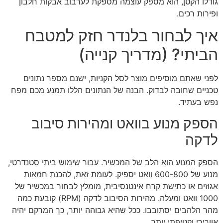
גודלו הקטן, הוא מספק עוצמה מספקת לערבוב אבקות חלבון
ופירות רכים.
איך לבחור בלנדר חזק למטבח
הביתי? (מדריך קנייה)
לפני שאתם מוסיפים מוצר לסל הקניות, ישנם מספר נתונים
טכניים שחובה לבדוק. הבנה של הנתונים הללו תמנע מכם מפח
נפש בעתיד.
הספק מנוע בוואט ומהירות סיבוב
לדקה
הספק המנוע הוא הלב של המכשיר. עבור שימוש ביתי סטנדרטי,
מנוע של 600-800 וואט יספיק. לעומת זאת, להכנת חמאות
אגוזים או כתישת קרח אינטנסיבית, מומלץ לבחור במכשיר של
1000 וואט ומעלה. מהירות הסיבוב לדקה (RPM) קובעת כמה
מהר הלהבים יסתובבו. ככל שהיא גבוהה יותר, כך המרקם יהיה
אוורירי וקטיפתי יותר.