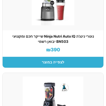
נוטרי נינג’ה Ninja Nutri Auto IQ שייקר חכם ומקצועי
BN503 יבואן רשמי
₪390
לצפייה במוצר