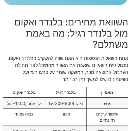
השוואת מחירים: בלנדר ואקום
מול בלנדר רגיל: מה באמת
משתלם?
אחת השאלות הנפוצות היא האם שווה להשקיע בבלנדר ואקום.
טכנולוגיית הוואקום שואבת את האוויר מהמיכל לפני תחילת
הערבול. כתוצאה מכך, המשקה שומר על צבעו העז ועל
הוויטמינים שלו למשך זמן רב יותר.
מאפיין
בלנדר רגיל
בלנדר ואקום
מחיר
נגיש (300-800 ₪)
יקר יותר (1200+ ₪)
שימור ערכים
בינוני
גבוה מאוד
תזונתיים
מרקם השייק
כולל בועות אוויר
חלק וקטיפתי