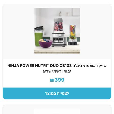
שייקר עוצמתי נינג'ה NINJA POWER NUTRI™ DUO CB103
יבואן רשמי שריג
₪399
לצפייה במוצר