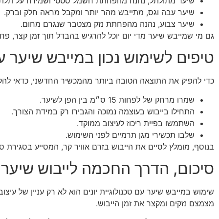
שיער מתולתל, נהנה מהפחתת חשמל סטטי ושמירה על תלתל
שיער עבה וגס, מתייבש מהר יותר ומקבל מראה חלק וברק.
שיער צבוע, נהנה מהפחתת נזק מצטבר שנגרם מחום.
גם מי שמייבש שיער מדי יום יוכל להרגיש בהבדל תוך זמן קצר, פח
טיפים לשימוש נכון במייבש שיער עם
כדי להפיק את התוצאה הטובה ביותר מהמכשיר החדשני, כדאי להק
שמרו מרחק של לפחות 15 ס״מ בין הפן לשיער.
התחילו בייבוש בעוצמה נמוכה והגבירו רק במידת הצורך.
השתמשו בפיית ריכוז לעיצוב ממוקד.
שלבו תכשירי מגן תרמיים לפני השימוש.
בנוסף, מומלץ לסיים את הייבוש בזרם אוויר קר, המסייע בסגירת ס
סיכום, הדרך החכמה לייבוש שיער
שימוש במייבש שיער עם טכנולוגיית יונים הוא לא רק עניין של ע
מצמצם נזקים ומקצר את זמן הייבוש.