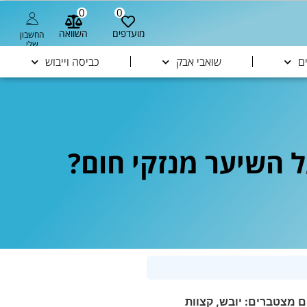
0
0
מועדפים
השוואה
החשבון
שלי
ם
שואבי אבק
כביסה וייבוש
על השיער מנזקי חום?
ם מצטברים: יובש, קצוות