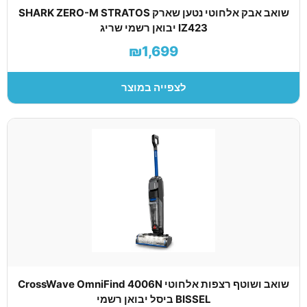
שואב אבק אלחוטי נטען שארק SHARK ZERO-M STRATOS
IZ423 יבואן רשמי שריג
₪1,699
לצפייה במוצר
שואב ושוטף רצפות אלחוטי CrossWave OmniFind 4006N
BISSEL ביסל יבואן רשמי