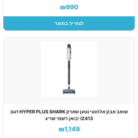
₪990
לצפייה במוצר
שואב אבק אלחוטי נטען שארק HYPER PLUS SHARK דגם
IZ413 יבואן רשמי שריג
₪1,149