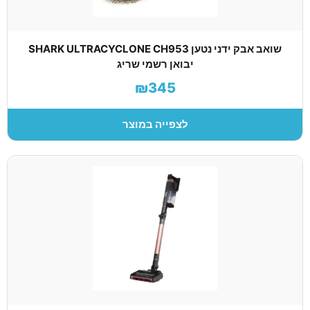
שואב אבק ידני נטען SHARK ULTRACYCLONE CH953
יבואן רשמי שריג
₪345
לצפייה במוצר