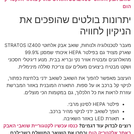
הום
יתרונות בולטים שהופכים את
הניקיון לחוויה
מעבר לטכנולוגיה ולנוחות, שואב אבק אלחוטי STRATOS IZ400
שארק מצויד גם בפילטר HEPA איכותי שמסנן 99.9%
מהאלרגנים ומבטיח אוויר נקי ובריא בבית. מנוע דיגיטלי חסכוני
ושקט מבטיח ביצועים מעולים עם צריכת סוללה מינימלית.
העיצוב מאפשר להפוך את השואב לשואב ידני בלחיצת כפתור,
לניקוי קל ברכב או על ספות. התאורה המובנית באזור המברשת
עוזרת לראות את כל הלכלוך, גם במקומות הכי מוצלים.
פילטר HEPA לסינון מרבי.
הופך לשואב ידני לניקוי מהיר ברכב.
תאורת LED באזור השאיבה.
רוצים לבדוק עוד דגמים?
כנסו עכשיו לקטגוריית שואבי האבק
באתר אלקטריק הום
ובחרו את השואב המושלם בשבילכם.