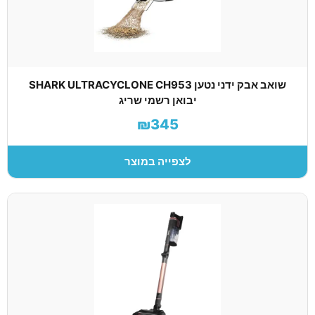
שואב אבק ידני נטען SHARK ULTRACYCLONE CH953
יבואן רשמי שריג
₪345
לצפייה במוצר