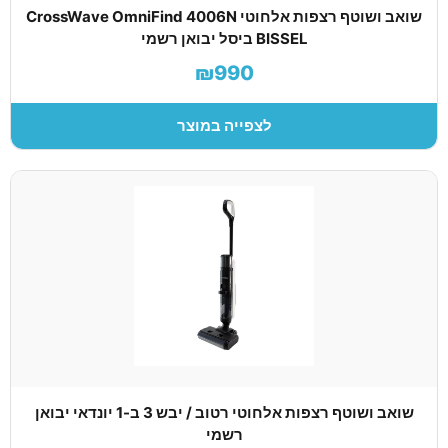
שואב ושוטף רצפות אלחוטי CrossWave OmniFind 4006N
BISSEL ביסל יבואן רשמי
₪990
לצפייה במוצר
שואב ושוטף רצפות אלחוטי רטוב / יבש 3 ב-1 יונדאי יבואן
רשמי