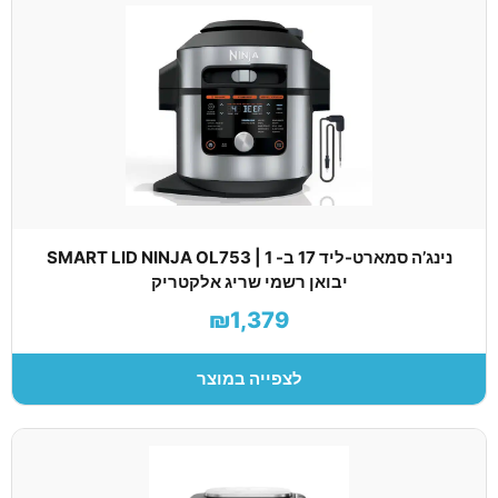
נינג’ה סמארט-ליד 17 ב- 1 | SMART LID NINJA OL753
יבואן רשמי שריג אלקטריק
₪1,379
לצפייה במוצר