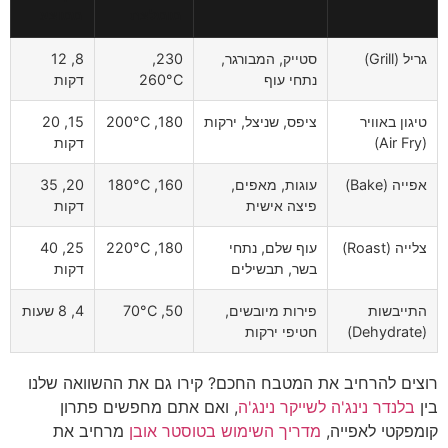
מומלצת
ממוצע
גריל (Grill)
סטייק, המבורגר,
230,
8, 12
נתחי עוף
260°C
דקות
טיגון באוויר
ציפס, שניצל, ירקות
180, 200°C
15, 20
(Air Fry)
דקות
אפייה (Bake)
עוגות, מאפים,
160, 180°C
20, 35
פיצה אישית
דקות
צלייה (Roast)
עוף שלם, נתחי
180, 220°C
25, 40
בשר, תבשילים
דקות
התייבשות
פירות מיובשים,
50, 70°C
4, 8 שעות
(Dehydrate)
חטיפי ירקות
רוצים להרחיב את המטבח החכם? קירו גם את ההשוואה שלנו
בין
בלנדר נינג'ה לשייקר נינג'ה
, ואם אתם מחפשים פתרון
קומפקטי לאפייה,
מדריך השימוש בטוסטר אובן
מרחיב את