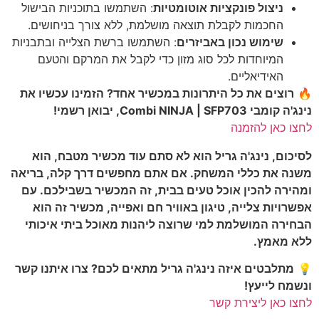
ניצול פונקציות אוטומטיות
: השתמשו בתוכניות הבישול
החכמות לקבלת תוצאה מושלמת, ללא צורך בניחושים.
שימוש נכון באביזרים
: השתמשו ברשת הצלייה ובתבניות
המיוחדות לכל סוג מזון כדי לקבל את המרקם והטעם
האידיאליים.
🔥
רוצים את כל היתרונות במכשיר אחד? הזמינו עכשיו את
נינג'ה קומבי Combi NINJA | SFP703, יבואן רשמי!
לחצו כאן להזמנה
לסיכום, נינג'ה גריל הוא לא סתם עוד מכשיר מטבח, הוא
משנה את כללי המשחק. אם אתם מחפשים דרך קלה, בריאה
ומהירה להכין אוכל טעים בבית, זה המכשיר בשבילכם. עם
אפשרויות צלייה, טיגון באוויר חם ואפייה, מכשיר זה הוא
הבחירה המושלמת למי שרוצה ליהנות מאוכל ביתי איכותי
ללא מאמץ.
💡
מתלבטים איזה נינג'ה גריל מתאים לכם? צרו איתנו קשר
ונשמח לייעץ!
לחצו כאן ליצירת קשר