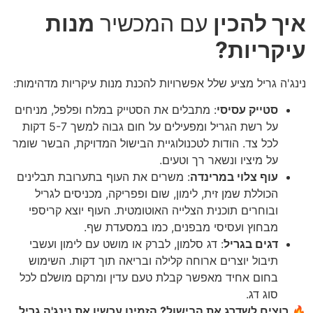
איך להכין
עם המכשיר
מנות
עיקריות?
נינג'ה גריל מציע שלל אפשרויות להכנת מנות עיקריות מדהימות:
סטייק עסיסי
: מתבלים את הסטייק במלח ופלפל, מניחים
על רשת הגריל ומפעילים על חום גבוה למשך 5-7 דקות
לכל צד. הודות לטכנולוגיית הבישול המדויקת, הבשר שומר
על מיציו ונשאר רך וטעים.
עוף צלוי במרינדה
: משרים את העוף בתערובת תבלינים
הכוללת שמן זית, לימון, שום ופפריקה, מכניסים לגריל
ובוחרים תוכנית הצלייה האוטומטית. העוף יוצא קריספי
מבחוץ ועסיסי מבפנים, כמו במסעדת שף.
דגים בגריל
: דג סלמון, לברק או מושט עם לימון ועשבי
תיבול יוצרים ארוחה קלילה ובריאה תוך דקות. השימוש
בחום אחיד מאפשר קבלת טעם עדין ומרקם מושלם לכל
סוג דג.
🔥
רוצים לשדרג את הבישול? הזמינו עכשיו את נינג'ה גריל