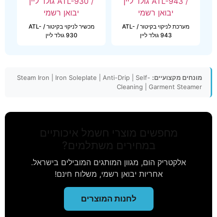
מערכת לניקוי בקיטור / ATL-
מכשיר לניקוי בקיטור / ATL-
943 גולד ליין
930 גולד ליין
מונחים מקצועיים:
Steam Iron | Iron Soleplate | Anti-Drip | Self-
Cleaning | Garment Steamer
מחפשים מוצרי חשמל איכותיים
במחירים משתלמים?
אלקטריק הום, מגוון המותגים המובילים בישראל.
אחריות יבואן רשמי, משלוח חינם!
לחנות המוצרים