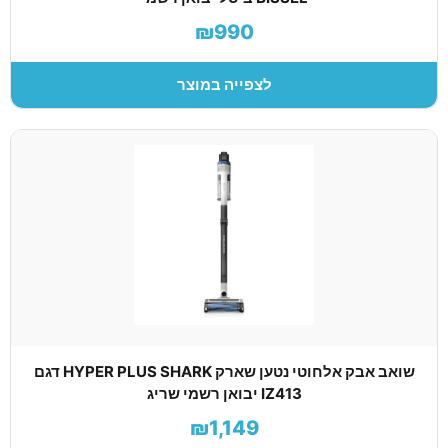
₪990
לצפייה במוצר
שואב אבק אלחוטי נטען שארק HYPER PLUS SHARK דגם
IZ413 יבואן רשמי שריג
₪1,149