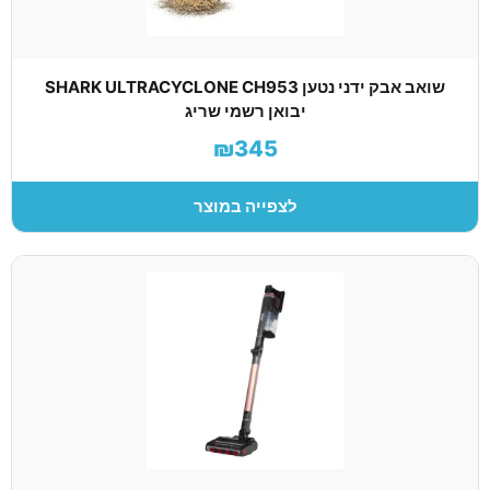
שואב אבק ידני נטען SHARK ULTRACYCLONE CH953
יבואן רשמי שריג
₪345
לצפייה במוצר