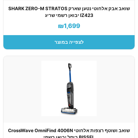
שואב אבק אלחוטי נטען שארק SHARK ZERO-M STRATOS
IZ423 יבואן רשמי שריג
₪1,699
לצפייה במוצר
שואב ושוטף רצפות אלחוטי CrossWave OmniFind 4006N
BISSEL ביסל יבואן רשמי