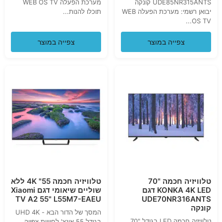
UDE85NR315ANTS קונקה
מערכת הפעלה WEB OS TV
יבואן רשמי: מערכת הפעלה WEB
תוכלו להנות...
OS TV...
צפייה במוצר
צפייה במוצר
טלוויזיה חכמה "70
טלוויזיה חכמה 55" 4K ללא
KONKA 4K LED דגם
שוליים שיאומי דגם Xiaomi
TV A2 55" L55M7-EAEU
UDE70NR316ANTS
קונקה
המסך של הדור הבא - UHD 4K
טלוויזיה חכמה LED בגודל "70
בגודל 55 אינצ' לחוויית צפייה