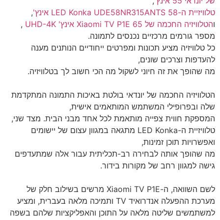
של יונדאי 55 אינץ'
,
טלוויזיית ה-LED Konka UDE58NR315ANTS 58 אינץ'
,
ו
הטלוויזיה החכמה של Xiaomi TV P1E 65 אינץ' UHD-4K
,
מספר גורמים מרכזיים נכנסים לתמונה.
כל טלוויזיה מציע תכונות ומפרטים ייחודיים הנותנים מענה
להעדפות וצרכים שונים,
מה שהופך את זה חיוני לשקול מה הכי חשוב לך בטלוויזיה.
הטלוויזיה החכמה של יונדאי בולטת באיכות התמונה המתקדמת
שלה ובפרופילי המשתמש המותאמים אישית,
המספקת חווית צפייה מותאמת לכל אחד מבני הבית. מצד שני,
טלוויזיית ה-LED Konka מתגאה במגוון עצום של יישומים
ואפשרויות תוכן זמינות,
מה שהופך אותה לבחירה רב-תכליתית עבור אלה שמתעדפים
גישה למגוון רחב של מקורות בידור.
לשם השוואה, ה-Xiaomi TV P1E מרשים בשילוב חלק של
מערכת ההפעלה אנדרואיד TV ותמיכה מלאה בעברית, ומציע
למשתמשים שליטה מלאה על התוכן והאפליקציות שלהם בשפה