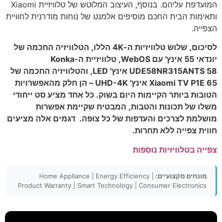
המועדפת עליהם. בנוסף, העיצוב המלוטש של טלוויזיית Xiaomi
ותאימות הבית החכם מוסיפים אלמנט של נוחות מודרנית לחוויית
הצפייה.
לסיכום, שלוש טלוויזיות ה-4K הללו, הטלוויזיה החכמה של
יונדאי 55 אינץ' עם WebOS, טלוויזיית ה-Konka
UDE58NR315ANTS 58 אינץ' LED, והטלוויזיה החכמה של
Xiaomi TV P1E 65 אינץ' UHD-4K – הן חלק מהאפשרויות
הטובות ביותר הקיימות היום בשוק. כל אחד מציע סט ייחודי
משלו של תכונות והטבות, המבטיח שקיימת אפשרות
מושלמת לצרכים והעדפות של כל צופה. דגמים אלה מציעים
חווית צפייה ללא תחרות.
צפייה בטלוויזיות נוספות
מונחים מקצועיים:
Home Appliance | Energy Efficiency |
Product Warranty | Smart Technology | Consumer Electronics