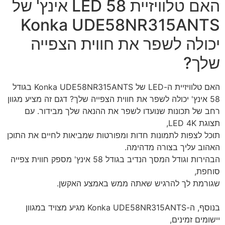
האם טלוויזיית LED 58 אינץ' של
Konka UDE58NR315ANTS
יכולה לשפר את חווית הצפייה
שלך?
האם טלוויזיית ה-LED של Konka UDE58NR315ANTS בגודל
58 אינץ' יכולה לשפר את חווית הצפייה שלך? דגם זה מציע מגוון
רחב של תכונות שנועדו לשפר את ההנאה שלך מבידור. עם
תצוגת LED 4K,
תוכל לצפות לתמונות חדות ומפורטות שמביאות לחיים את התוכן
האהוב עליך בצורה מדהימה.
הבהירות וגודל המסך הנדיב בגודל 58 אינץ' מספק חווית צפייה
סוחפת,
שגורמת לך להרגיש שאתה ממש באמצע האקשן.
בנוסף, ה-Konka UDE58NR315ANTS מגיע מצויד במגוון
יישומים זמינים,