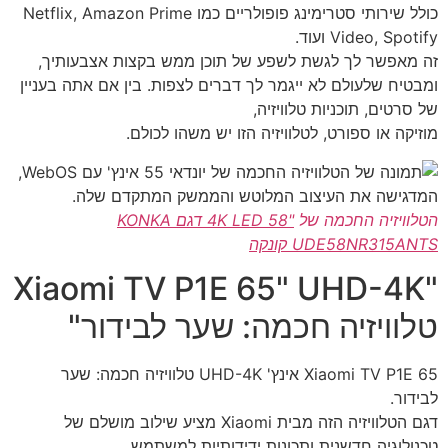
כולל שירותי סטרימינג פופולריים כמו Netflix, Amazon Prime
Video, Spotify ועוד.
זה מאפשר לך לגשת לשפע של תוכן ממש בקצות אצבעותיך,
ומבטיח שלעולם לא ייגמר לך דברים לצפות. בין אם אתה בעניין
של סרטים, תוכניות טלוויזיה,
מוזיקה או ספורט, לטלוויזיה הזו יש משהו לכולם.
הטלוויזיה החכמה של
"58 4K LED דגם KONKA
UDE58NR315ANTS קונקה
"Xiaomi TV P1E 65" UHD-4K
טלוויזיה חכמה: שער לבידור"
Xiaomi TV P1E 65 אינץ' UHD-4K טלוויזיה חכמה: שער
לבידור.
דגם הטלוויזיה הזה מבית Xiaomi מציע שילוב מושלם של
טכנולוגיה חדשנית ותכונות ידידותיות למשתמש,