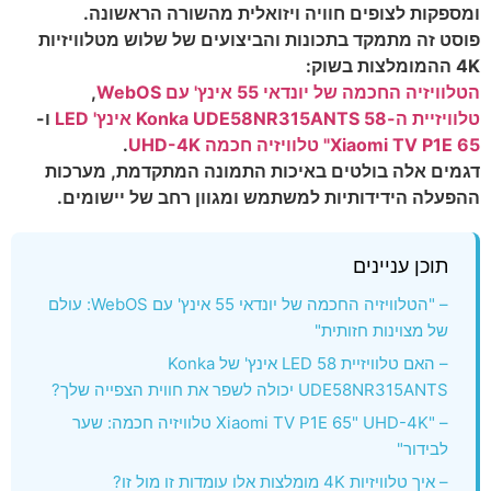
ומספקות לצופים חוויה ויזואלית מהשורה הראשונה.
פוסט זה מתמקד בתכונות והביצועים של שלוש מטלוויזיות
4K ההמומלצות בשוק:
הטלוויזיה החכמה של יונדאי 55 אינץ' עם WebOS
,
טלוויזיית ה-Konka UDE58NR315ANTS 58 אינץ' LED
ו-
Xiaomi TV P1E 65" טלוויזיה חכמה UHD-4K
.
דגמים אלה בולטים באיכות התמונה המתקדמת, מערכות
ההפעלה הידידותיות למשתמש ומגוון רחב של יישומים.
תוכן עניינים
– "הטלוויזיה החכמה של יונדאי 55 אינץ' עם WebOS: עולם
של מצוינות חזותית"
– האם טלוויזיית LED 58 אינץ' של Konka
UDE58NR315ANTS יכולה לשפר את חווית הצפייה שלך?
– "Xiaomi TV P1E 65" UHD-4K טלוויזיה חכמה: שער
לבידור"
– איך טלוויזיות 4K מומלצות אלו עומדות זו מול זו?