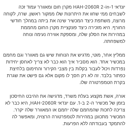
יונדאי HAH-2060R 2-in-1 מקרן חום ומאוורר עמוד זכה
לשבחים ממי שחוו את היתרונות שלו ממקור ראשון. שרה, לקוחה
מרוצה, משתפת כיצד המכשיר שינה את ביתה במהלך חודשי
החורף. היא מזכירה כיצד פונקציית מקרן החום מחממת
במהירות את הסלון שלה, ומספקת אווירה נעימה ונוחה
למשפחתה.
ממליץ אחר, מוטי, מדגיש את הנוחות שיש גם מאוורר וגם מחמם
במכשיר אחד. הוא מסביר איך הוא כבר לא צריך לאחסן יחידות
נפרדות ויכול לעבור בקלות בין מצבי הקירור והחימום בלחיצת
כפתור בלבד. זה לא רק חסך לו מקום אלא גם פישט את שגרת
בקרת הטמפרטורה שלו.
אורה, אשת מקצוע בעלת משרד, מדגישה את ההיבט החיסכון
בזמן של מכשיר ה-2 ב-1. עם יונדאי HAH-2060R, היא כבר לא
צריכה לחכות שהמחמם שלה יחמם או המאוורר שלה יקרר.
המכשיר מתכוונן במהירות לטמפרטורה הרצויה, ומאפשר לה
להתמקד בעבודתה ללא הפרעות.