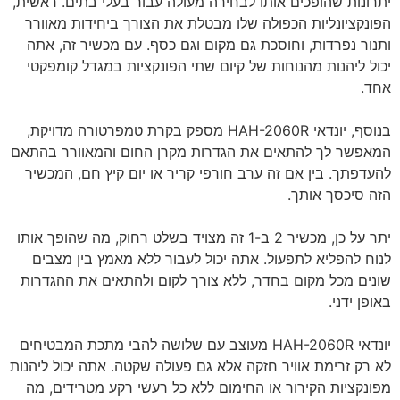
יתרונות שהופכים אותו לבחירה מעולה עבור בעלי בתים. ראשית,
הפונקציונליות הכפולה שלו מבטלת את הצורך ביחידות מאוורר
ותנור נפרדות, וחוסכת גם מקום וגם כסף. עם מכשיר זה, אתה
יכול ליהנות מהנוחות של קיום שתי הפונקציות במגדל קומפקטי
אחד.
בנוסף, יונדאי HAH-2060R מספק בקרת טמפרטורה מדויקת,
המאפשר לך להתאים את הגדרות מקרן החום והמאוורר בהתאם
להעדפתך. בין אם זה ערב חורפי קריר או יום קיץ חם, המכשיר
הזה סיכסך אותך.
יתר על כן, מכשיר 2 ב-1 זה מצויד בשלט רחוק, מה שהופך אותו
לנוח להפליא לתפעול. אתה יכול לעבור ללא מאמץ בין מצבים
שונים מכל מקום בחדר, ללא צורך לקום ולהתאים את ההגדרות
באופן ידני.
יונדאי HAH-2060R מעוצב עם שלושה להבי מתכת המבטיחים
לא רק זרימת אוויר חזקה אלא גם פעולה שקטה. אתה יכול ליהנות
מפונקציות הקירור או החימום ללא כל רעשי רקע מטרידים, מה