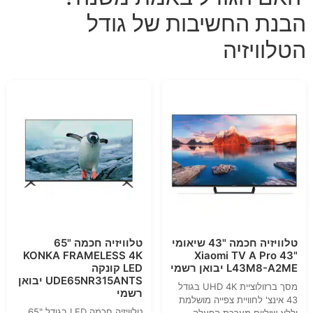
הבנת החשיבות של גודל
הטלוויזיה
טלוויזיה חכמה "43 שיאומי
טלוויזיה חכמה "65
KONKA FRAMELESS 4K
Xiaomi TV A Pro 43"
L43M8-A2ME יבואן רשמי
LED קונקה
UDE65NR315ANTS יבואן
מסך ברזולוציית UHD 4K בגודל
רשמי
43 אינצ' לחוויית צפייה מושלמת
טלוויזיה חכמה LED בגודל "65
וללא שוליים מערכת הפעלה