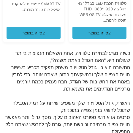
טלוויזיה חכמה LED בגודל "43
SMART TV אפשרות להתקנת
רזולוציה 1920*1080 FHD
אפליקציות טיונר מובנה...
מערכת הפעלה WEB OS TV
תוכלו ליהנות...
צפייה במוצר
צפייה במוצר
כשזה מגיע לבחירת טלוויזיה, אחת השאלות הנפוצות ביותר
שעולות היא "האם הגודל באמת משנה?",
התשובה היא כן. גודל הטלוויזיה משחק תפקיד מכריע בשיפור
חווית הצפייה שלך ובהשקעתך בתוכן שאתה אוהב. כדי להבין
באמת את החשיבות של הגודל, הבה נעמיק בכמה גורמים
מרכזיים המדגימים את משמעותה.
ראשית, גודל הטלוויזיה שלך משפיע ישירות על רמת הטבילה
שתוכל להשיג בזמן צפייה בתוכניות,
סרטים או אירועי ספורט האהובים עליך. מסך גדול יותר מאפשר
חווית צפייה מרחיבה וכובשת יותר, גורם לך להרגיש שאתה חלק
מהפעולה.