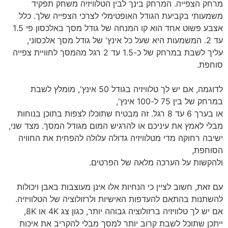
מרחק הצפייה. המרחק בינך לבין הטלוויזיה משחק תפקיד
משמעותי בקביעת הגודל האופטימלי לצרכי הצפייה שלך. כלל
אצבע פשוט אחד הוא קו המנחה של גודל מסך באלכסון פי 1.5
עד 2. המשמעות היא שעל כל אינץ' של גודל מסך אלכסוני,
עליך לשבת במרחק של כ-1.5 עד 2 רגל מהמסך לחוויית צפייה
סוחפת.
לדוגמה, אם יש לך טלוויזיה בגודל 50 אינץ', מומלץ לשבת
במרחק של בין 75 ל-100 אינץ',
או בערך 6 עד 8 רגל. זה מבטיח שתוכלו לצפות בתוכן בנוחות
מבלי לאמץ את עיניכם או להרגיש המום מגודל המסך. מצד שני,
ישיבה רחוקה מדי מטלוויזיה גדולה עלולה להפחית את החוויה
הסוחפת,
ולהקשות על הערכה מלאה של הפרטים.
עם זאת, חשוב לציין כי הנחיות אלו אינן מעוצבות באבן ויכולות
להשתנות בהתאם להעדפות האישיות ולרזולוציה של הטלוויזיה.
אם יש לך טלוויזיה ברזולוציה גבוהה יותר, כגון צג 4K או 8K,
ייתכן שתוכל לשבת קרוב יותר למסך מבלי להקריב את איכות