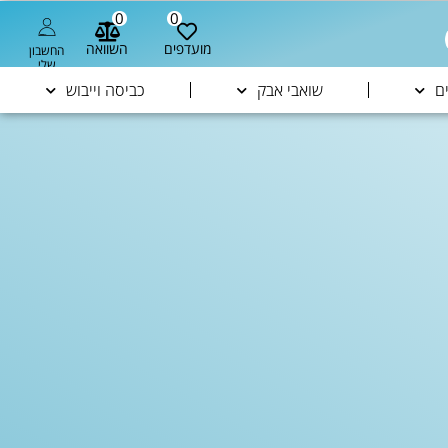
0
0
מועדפים
השוואה
החשבון
שלי
ם
שואבי אבק
כביסה וייבוש