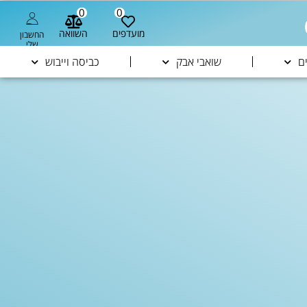
0
0
מועדפים
השוואה
החשבון
שלי
ם
שואבי אבק
כביסה וייבוש