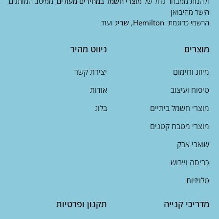
ולהנות ממבחר גדול של
מוצרי חשמל במחירים מעולים
, ממיטב המותגים,
הישר מהיבואן
הרשמי כדוגמת:
Hemilton, שריג
ועוד.
מוצרים
ניווט מהיר
מיזוג וחימום
יצירת קשר
טיפוח ועיצוב
אודות
מוצרי חשמל ביתיים
בלוג
מוצרי מטבח קטנים
שואבי אבק
כביסה וייבוש
טלויזיות
מדריכי קנייה
תקנון ופרטיות