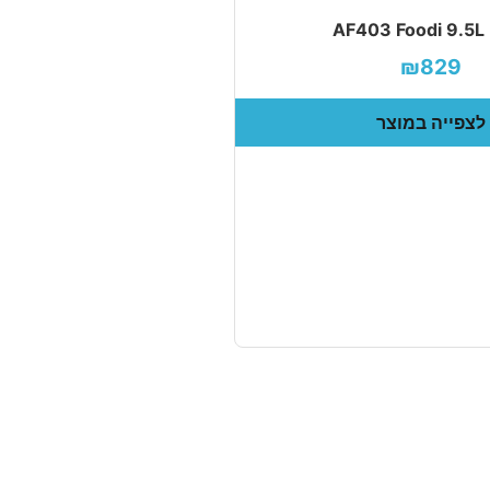
AF
₪829
לצפייה במוצר