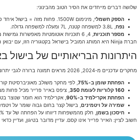
שלושה דברים מייחדים את הסיר הטוב מהבינוני:
הספק חשמלי
, מינימום 1500W. פחות מזה = בישול איחד פחות.
נפח
, 3.8L למשפחה קטנה, 7L ומעלה למשפחה גדולה.
מספר תוכניות
, 4, 6 תוכניות אוטומטיות מאפשרות גמישות מלאה.
חברת Ninja היא המותג המוביל בישראל בקטגוריה הזו, עם יבואן רשמי (שריג אלקטריק) ואחריות מלאה. בהמשך המדריך נשווה את 8 הדגמים הטובים שלהם.
היתרונות הבריאותיים של בישול בא
מחקרים עדכניים מ-2024, 2026 מראים תמונה ברורה לגבי יתרונות סיר הטיגון ללא שמן:
הפחתת שומן ב-75%
, לפי מחקר משולב מאוניברסיטת קוריאה ו- (2023
160 קלוריות לעומת 350
, ציפס באייר פרייר מכיל פחות ממ
הפחתת אקרילמיד ב-90%
, אקרילמיד הוא חומר שנוצר בטיג
שמירה על ויטמינים
, בישול קצר בחום גבוה שומר על ויטמינ
חיסכון בשמן
, חלק מהמשפחות דיווחו על הפחתה של עד 70% בצריכת שמן הבישול החודשית.
חשוב לציין: האייר פרייר אינו קסם. עדיין מדובר בטיגון, ועדיין כ