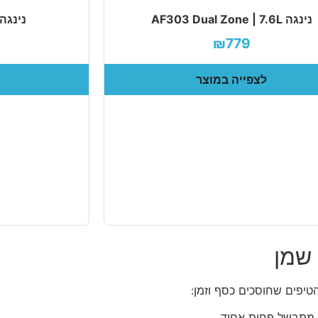
נינגה AF303 Dual Zone | 7.6L
נינגה 403 Foodi 9.5L
₪779
לצפייה במוצר
 שמן
טיפים שחוסכים כסף וזמן:
ר מתבשל פחות אחיד.