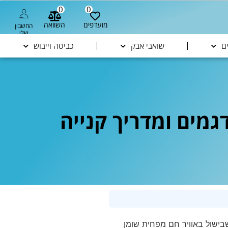
0
0
מועדפים
השוואה
החשבון
שלי
ם
שואבי אבק
כביסה וייבוש
וכיחים שבישול באוויר חם מפחית שומן