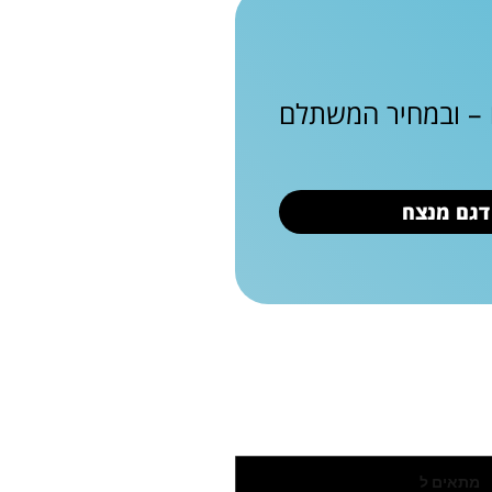
ם – ובמחיר המשתלם
 דגם מנצח
מתאים ל