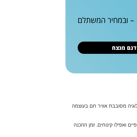
ם – ובמחיר המשתלם
 דגם מנצח
וע גם בשם אייר פרייר (Air Fryer), הוא מכשיר מטבח חשמלי המשתמש בטכנולוגיית Rapid Air. הטכנולוגיה מסובבת אוויר חם בעוצמה
ים ואפילו קינוחים. זמן ההכנה