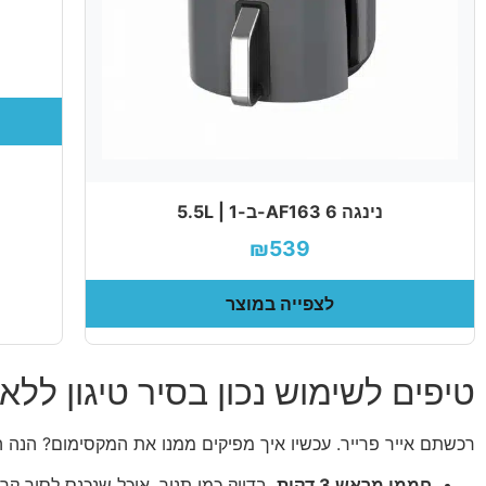
נינגה AF163 6-ב-1 | 5.5L
₪539
לצפייה במוצר
טיפים לשימוש נכון בסיר טיגון ללא
רכשתם אייר פרייר. עכשיו איך מפיקים ממנו את המקסימום? הנה ה
חממו מראש 3 דקות
, בדיוק כמו תנור. אוכל שנכנס לסיר ק