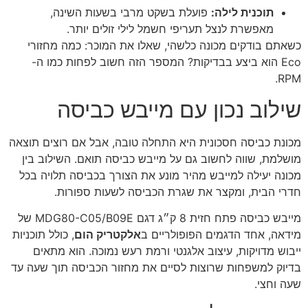
תוכנית לילה:
פועלת בשקט מרבי בשעות השינה,
מאפשרת לנצל תעריפי חשמל לילי זולים יותר.
כשאתם בודקים מכונה כלשהי, שאלו את המוכר: כמה מחזורי
Eco הוא ביצע בבדיקות? המספר הזה חשוב לפחות כמו ה-
RPM.
שילוב נכון עם מייבש כביסה
מכונת כביסה חסכונית היא התחלה טובה, אבל אם רוצים תוצאה
מושלמת, שווה לחשוב גם על מייבש כביסה תואם. השילוב בין
מכונה יעילה למייבש מהיר מונע את הצורך בכביסה תלויה בכל
חדרי הבית, ומקצר את שגרת הכביסה לשעות ספורות.
מייבש כביסה פתח חזית 8 ק״ג דגם MDG80-C05/B09E של
מידאה, אחד הדגמים הפופולריים ב
אלקטריק הום
, כולל תוכניות
ייבוש מדויקות, עיצוב אלגנטי ורמת רעש נמוכה. הוא מתאים
בדיוק למשפחות שרוצות לסיים את מחזור הכביסה תוך שעה עד
שעה וחצי.