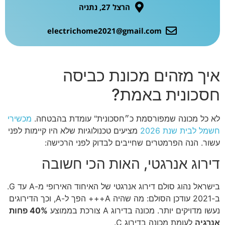
הרצל 27, נתניה
electrichome2021@gmail.com
איך מזהים מכונת כביסה
חסכונית באמת?
לא כל מכונה שמפורסמת כ״חסכונית" עומדת בהבטחה.
מכשירי
חשמל לבית שנת 2026
מציעים טכנולוגיות שלא היו קיימות לפני
עשור. הנה הפרמטרים שחייבים לבדוק לפני הרכישה:
דירוג אנרגטי, האות הכי חשובה
בישראל נהוג סולם דירוג אנרגטי של האיחוד האירופי מ-A עד G.
ב-2021 עודכן הסולם: מה שהיה A+++ הפך ל-A, וכך הדירוגים
נעשו מדויקים יותר. מכונה בדירוג A צורכת בממוצע
40% פחות
אנרגיה
לעומת מכונה בדירוג C.