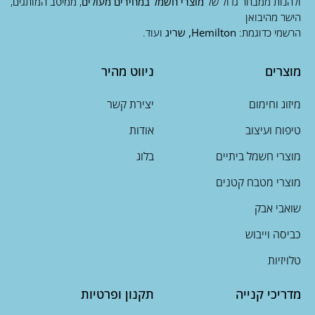
ולהנות ממבחר גדול של
מוצרי חשמל במחירים מעולים
, ממיטב המותגים,
הישר מהיבואן
הרשמי כדוגמת:
Hemilton, שריג
ועוד.
מוצרים
ניווט מהיר
מיזוג וחימום
יצירת קשר
טיפוח ועיצוב
אודות
מוצרי חשמל ביתיים
בלוג
מוצרי מטבח קטנים
שואבי אבק
כביסה וייבוש
טלויזיות
מדריכי קנייה
תקנון ופרטיות