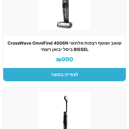
שואב ושוטף רצפות אלחוטי CrossWave OmniFind 4006N
BISSEL ביסל יבואן רשמי
₪990
לצפייה במוצר