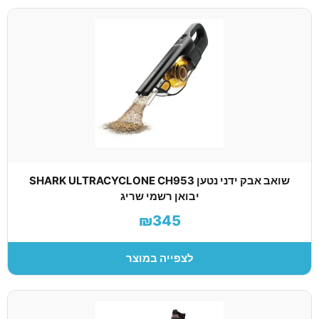
שואב אבק ידני נטען SHARK ULTRACYCLONE CH953
יבואן רשמי שריג
₪345
לצפייה במוצר